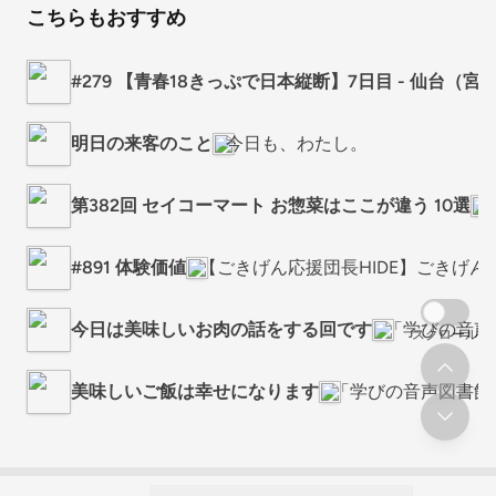
こちらもおすすめ
#279 【青春18きっぷで日本縦断】7日目 - 仙台
明日の来客のこと
今日も、わたし。
第382回 セイコーマート お惣菜はここが違う 10選
#891 体験価値
【ごきげん応援団長HIDE】ごきげん
今日は美味しいお肉の話をする回です
「学びの音声
スクロール
美味しいご飯は幸せになります
「学びの音声図書館