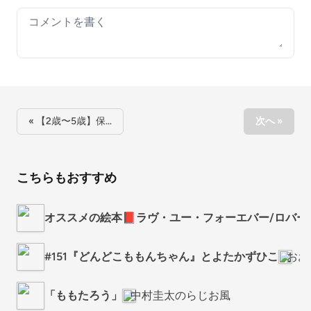
Your comment
« 【2歳〜5歳】保…
次へ »
こちらもおすすめ
オススメの絵本📕ラヴ・ユー・フォーエバー/ロバー
#151『どんどこももんちゃん』とよたかずひこ
おお
「ももたろう」
中村圭太のらじお風