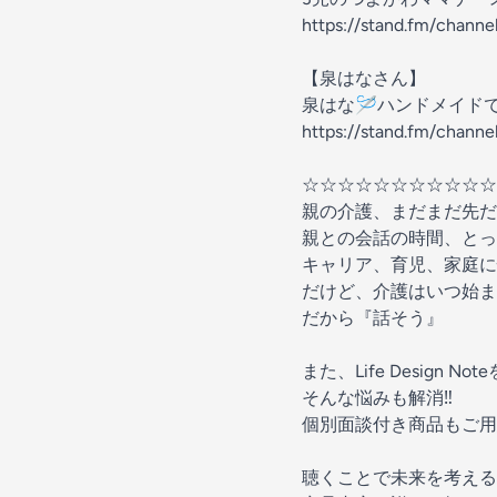
https://stand.fm/chan
【泉はなさん】
泉はな🪡ハンドメイド
https://stand.fm/chan
☆☆☆☆☆☆☆☆☆☆☆
親の介護、まだまだ先だ
親との会話の時間、とっ
キャリア、育児、家庭に
だけど、介護はいつ始ま
だから『話そう』
また、Life Desig
そんな悩みも解消‼️
個別面談付き商品もご用
聴くことで未来を考える『Lif