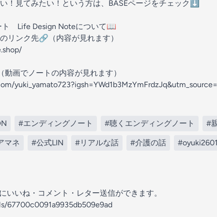
い！見てみたい！という方は、BASEページをチェック⬇️
ife Design Noteについて📖
eのBASEのリンク先🔗（内容が見れます）
e.shop/
m🔗（動画でノートの内容が見れます）
m.com/yuki_yamato723?igsh=YWd1b3MzYmFrdzJq&utm_source=
DN
#エンディングノート
#聴くエンディングノート
#
アマネ
#公式LIN
#リアルな話
#介護の話
#oyuki260
の放送にいいね・コメント・レター送信ができます。
nels/67700c0091a9935db509e9ad