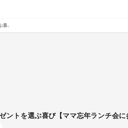
喜..
ゼントを選ぶ喜び【ママ忘年ランチ会に