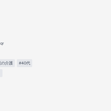
qr
親の介護
#40代
1