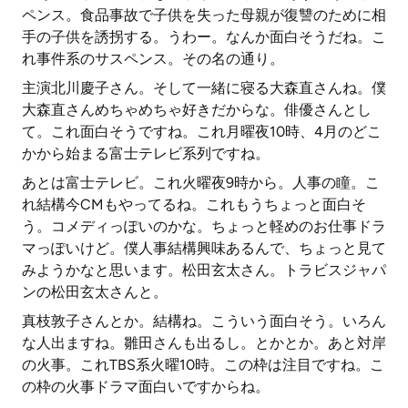
ペンス。食品事故で子供を失った母親が復讐のために相
手の子供を誘拐する。うわー。なんか面白そうだね。こ
れ事件系のサスペンス。その名の通り。
主演北川慶子さん。そして一緒に寝る大森直さんね。僕
大森直さんめちゃめちゃ好きだからな。俳優さんとし
て。これ面白そうですね。これ月曜夜10時、4月のどこ
かから始まる富士テレビ系列ですね。
あとは富士テレビ。これ火曜夜9時から。人事の瞳。こ
れ結構今CMもやってるね。これもうちょっと面白そ
う。コメディっぽいのかな。ちょっと軽めのお仕事ドラ
マっぽいけど。僕人事結構興味あるんで、ちょっと見て
みようかなと思います。松田玄太さん。トラビスジャパ
ンの松田玄太さんと。
真枝敦子さんとか。結構ね。こういう面白そう。いろん
な人出ますね。雛田さんも出るし。とかとか。あと対岸
の火事。これTBS系火曜10時。この枠は注目ですね。こ
の枠の火事ドラマ面白いですからね。