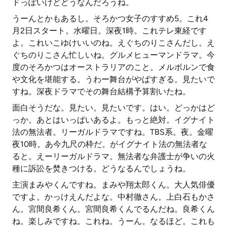
ドっぽいけどどうなんだろうね。
うーんとかもあるし。そろかつ女子のすすめ5。これ4
月2日スタート。水曜日。深夜1時。これテレ東経です
よ。これいこゆけいいのね。えぐちのりこさんだし。え
ぐちのりこさん忙しいね。グルメヒューマンドラマ。今
度のそろかつはオーストラリアのこと。メルボルンで食
や文化を堪能する。うわー舞台がやばすぎる。見たいで
すね。深夜ドラマでその舞台結構予算割いたね。
面白そうだな。見たい。見たいです。はい。どっかはど
っか。あとはいっぱいあるよ。もっと絶対。イグナイト
法の無法者。リーガルドラマですね。TBS系。夜。金曜
夜10時。あ今九尺の枠だ。がイグナイト法の無法者な
ると。えーリーガルドラマ。無法者な弁護士が争いの火
種に訴訟を焚きつける。どうなるんでしょうね。
主演まみやくんですね。まみや翔太郎くん。大人気俳優
ですよ。かっけえんだよな。中村徹さん。上白石もかさ
ん。宮間良希くん。宮間良希くんでるんだね。良希くん
ね。楽しみですね。これね。うーん。なるほど。これも