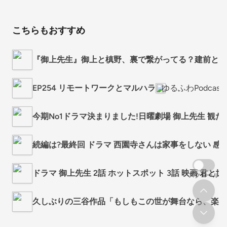
こちらもおすすめ
『御上先生』御上と槙野、裏で繋がってる？建前と本
EP254 リモートワークとマルハラ
ゆるふわPodcast
今期No1ドラマ決まりました!日曜劇場 御上先生 観た
続編は?最終回 ドラマ 西園寺さんは家事をしない 感想
ドラマ 御上先生 2話 ホットスポット 3話 映画 君と
スクロール
久しぶりの三谷作品「もしもこの世が舞台なら、楽屋