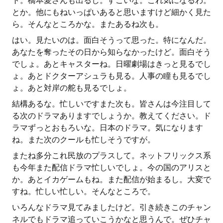
ト。橋本愛さんも出るし。すごいな。これ気になるわ。
とか。他にもねいっぱいあると思いますけど細かく見た
ら。そんなところかな。またあるね次も。
はい。見たいのは。面白そうって思った。特になんだ。
あなたを奪ったその日から知らなかったけど。面白そう
でしょ。あとキャスターね。日曜劇場はきっと見るでし
ょ。あとドクターアシュラも見る。人事の瞳も見るでし
ょ。あと対岸の舵も見るでしょ。
結構あるな。忙しいですまた次も。皆さんは今注目して
る次のドラマありますでしょうか。教えてください。ド
ラマずっとおもろいな。日本のドラマ。気になります
ね。また次のクールも忙しそうですが。
またね多分これ民放のプラスして。ネットフリックス系
も今年また配信ドラマ忙しいでしょ。今の国のアリスと
か。あとイカゲームもね。また配信が始まるし。大変で
すね。忙しい忙しい。そんなところで。
いろんなドラマ見てみましたけど。引き続きこのチャン
ネルでもドラマ追っていこうかなと思うんで。ぜひチャ