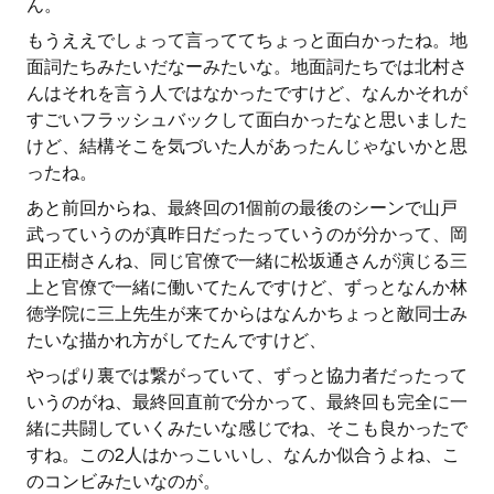
ん。
もうええでしょって言っててちょっと面白かったね。地
面詞たちみたいだなーみたいな。地面詞たちでは北村さ
んはそれを言う人ではなかったですけど、なんかそれが
すごいフラッシュバックして面白かったなと思いました
けど、結構そこを気づいた人があったんじゃないかと思
ったね。
あと前回からね、最終回の1個前の最後のシーンで山戸
武っていうのが真昨日だったっていうのが分かって、岡
田正樹さんね、同じ官僚で一緒に松坂通さんが演じる三
上と官僚で一緒に働いてたんですけど、ずっとなんか林
徳学院に三上先生が来てからはなんかちょっと敵同士み
たいな描かれ方がしてたんですけど、
やっぱり裏では繋がっていて、ずっと協力者だったって
いうのがね、最終回直前で分かって、最終回も完全に一
緒に共闘していくみたいな感じでね、そこも良かったで
すね。この2人はかっこいいし、なんか似合うよね、こ
のコンビみたいなのが。