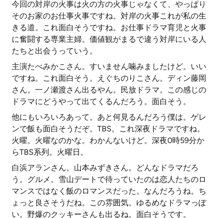
今回の対岸の火事は火の方の火事じゃなくて、やっぱり
そのお家のお仕事火事ですね。対岸の火事これが私の生
きる道。これ面白そうですね。お仕事ドラマ育児と火事
に奮闘する専業主婦。価値観がまるで違う対岸にいる人
たちと出会うっていう。
主演たべみかこさん。すいません噛みましたけど。いい
ですね。これ面白そう。えぐちのりこさん。ディン藤岡
さん。一ノ瀬渡さん出るやん。民放ドラマ。この感じの
ドラマにどうやって出てくるんだろう。面白そう。
他にもいろいろあって。あと何見るんだろう僕は。ゲレ
ンで飯も面白そうだぞ。TBS。これ深夜ドラマですね。
火曜。火曜なのかな。わかんないけど。深夜0時59分か
らTBS系列。火曜日。
白浜アランさん。山本みずきさん。どんなドラマだろ
う。グルメ。雪山デートで待っていたのは恋人たちのロ
マンスではなく飯のロマンスだった。なんだろうね。ち
ょっと良さそうだね。この雰囲気。ゆるめなドラマっぽ
い。野爆のクッキーさんも出るね。面白そうです。