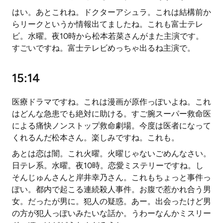
はい。あとこれね。ドクターアシュラ。これは結構前か
らリークというか情報出てましたね。これも富士テレ
ビ。水曜。夜10時から松本若菜さんがまた主演です。
すごいですね。富士テレビめっちゃ出るね主演で。
15:14
医療ドラマですね。これは漫画が原作っぽいよね。これ
はどんな急患でも絶対に助ける。すご腕スーパー救命医
による痛快ノンストップ救命劇場。今度は医者になって
くれるんだ松本さん。楽しみですね。これも。
あとは恋は闇。これ火曜。火曜じゃないごめんなさい。
日テレ系。水曜。夜10時。恋愛ミステリーですね。し
そんじゅんさんと岸井幸乃さん。これもちょっと事件っ
ぽい。都内で起こる連続殺人事件。お腹で惹かれ合う男
女。だったが男に。犯人の疑惑。あー。出会ったけど男
の方が犯人っぽいみたいな話か。うわーなんかミスリー