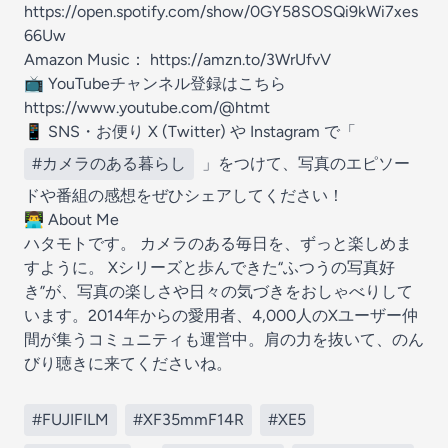
https://open.spotify.com/show/0GY58SOSQi9kWi7xes
66Uw
Amazon Music：
https://amzn.to/3WrUfvV
📺 YouTubeチャンネル登録はこちら
https://www.youtube.com/@htmt
📱 SNS・お便り X (Twitter) や Instagram で「
#カメラのある暮らし
」をつけて、写真のエピソー
ドや番組の感想をぜひシェアしてください！
👨‍💻 About Me
ハタモトです。 カメラのある毎日を、ずっと楽しめま
すように。 Xシリーズと歩んできた“ふつうの写真好
き”が、写真の楽しさや日々の気づきをおしゃべりして
います。2014年からの愛用者、4,000人のXユーザー仲
間が集うコミュニティも運営中。肩の力を抜いて、のん
びり聴きに来てくださいね。
#FUJIFILM
#XF35mmF14R
#XE5