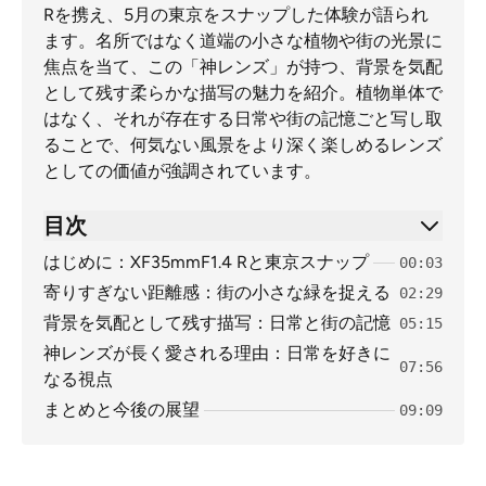
Rを携え、5月の東京をスナップした体験が語られ
ます。名所ではなく道端の小さな植物や街の光景に
焦点を当て、この「神レンズ」が持つ、背景を気配
として残す柔らかな描写の魅力を紹介。植物単体で
はなく、それが存在する日常や街の記憶ごと写し取
ることで、何気ない風景をより深く楽しめるレンズ
としての価値が強調されています。
目次
はじめに：XF35mmF1.4 Rと東京スナップ
00:03
寄りすぎない距離感：街の小さな緑を捉える
02:29
背景を気配として残す描写：日常と街の記憶
05:15
神レンズが長く愛される理由：日常を好きに
07:56
なる視点
まとめと今後の展望
09:09