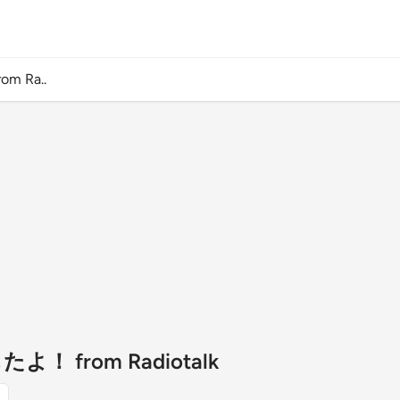
m Ra..
よ！ from Radiotalk