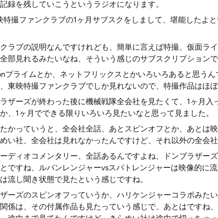
記録を残していこうというラジオになります。
東映特撮ファンクラブの1ヶ月サブスクをしまして、堪能したよ
クラブの説明なんですけれども、簡単に言えば特撮、仮面ライ
全部見れるみたいなね、そういう感じのサブスクリプションで
zonプライムとか、ネットフリックスとかいろいろあると思う
、東映特撮ファンクラブでしか見れないので、特撮作品はほぼ
ラザーズが終わった後に機械戦隊全会社を見たくて、1ヶ月入
か、1ヶ月でできる限りいろいろ見たいなと思って見ました。
たかっていうと、全会社全話、あとスピンオフとか、あとは映
めい社、全会社は見れなかったんですけど、それ以外の全会社
ーディオコメンタリー、全話あるんですよね、ドンブラザーズ
とですね、ルパンレンジャーvsスパトレンジャーは映像的に
は流し聞き状態で見たという感じですね。
ザーズのスピンオフっていうか、ハリケンジャーコラボみたい
関係は、その付属作品も見たっていう感じで、あとはですね、