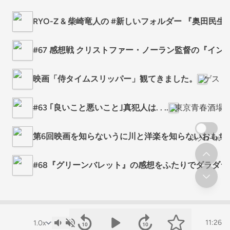
RYO-Z & 柴崎竜人の #新しいフォルダー 『奥田
#67 感想戦 クリストファー・ノーラン監督の『インセ
映画「侍タイムスリッパー」観てきました。
ゲスト
#63 ｢良いこと悪いこと｣真犯人は. . ..
東京青春酒場
第6回映画を知らないうに川と洋楽を知らないおもち
スクロール
#68『グリーンバレット』の感想をふたりでダラダ
11:26