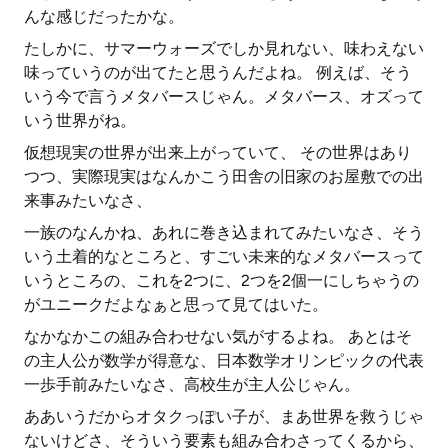
んな感じだったかな。
たしかに、サマーウォーズでしか見れない、味わえない
味っていうのが出てたと思うんだよね。 例えば、そう
いう今で言うメタバースじゃん。メタバース、オズって
いう世界がね。
仮想現実の世界が出来上がっていて、 その世界はあり
つつ、実際現実はなんかこう田舎の旧家のお屋敷での出
来事みたいなさ、
一族のなんかね、あれに巻き込まれてみたいなさ、そう
いう土着的なところと、すごい未来的なメタバースって
いうところの、これを2つに、2つを2個一にしちゃうの
がユニークだよなぁと思って見てはいた。
なかなかこの組み合わせない気がするよね。 あとはそ
の主人公が数学が得意な、日本数学オリンピックの代表
一歩手前みたいなさ、高校生が主人公じゃん。
ああいうだからオタクっぽい子が、まあ世界を救うじゃ
ないけどさ、そういう要素も組み合わさってくるから、