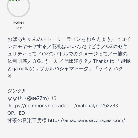
kohei
Host
おばあちゃんのストーリーラインをおさえよう／ヒロイ
ンにモヤモヤする／花札はいいんだけどさ／OZのセキ
ュリティって／OZのバトルでのダメージって／一族の
体制側感／３G…うーん／野球好き？／Thanks to 「
眼鏡
とgamellaのサブカル
パジャマトーク
」「ゲイとバク
乳」
ジングル
ななせ（@se77m）様
https://commons.nicovideo.jp/material/nc252233
OP、ED
甘茶の音楽工房様 https://amachamusic.chagasi.com/