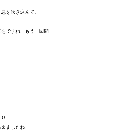
り息を吹き込んで、
ピをですね、もう一回聞
より
出来ましたね。