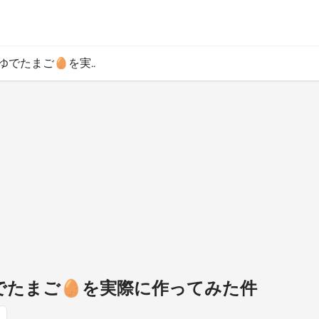
のゆでたまご🥚を実..
ゆでたまご🥚を実際に作ってみた件