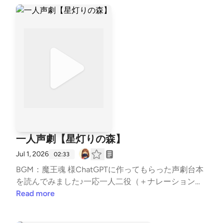
MIXGALLERY #朗読
一人声劇【星灯りの森】
Jul 1, 2026
02:33
BGM：魔王魂 様ChatGPTに作ってもらった声劇台本
を読んでみました♪一応一人二役（＋ナレーション）
です。夜眠る前のお供にぜひ︎🌟⟡.*#声劇 #ひとり声
Read more
劇 #朗読