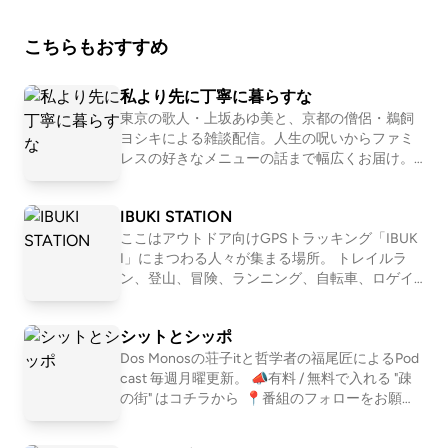
こちらもおすすめ
私より先に丁寧に暮らすな
東京の歌人・上坂あゆ美と、京都の僧侶・鵜飼
ヨシキによる雑談配信。人生の呪いからファミ
レスの好きなメニューの話まで幅広くお届け。
【初めての方におすすめ回】 #30 お菓子が人間
だったら誰と付き合いたいか真剣に考える http
IBUKI STATION
s://open.spotify.com/episode/751EzuNXjpgP2i5
3P7OtX7?si=XxN2eddURsas_JWE6KFu-A #163
ここはアウトドア向けGPSトラッキング「IBUK
恋愛ってマーージでクソだと思っている人の話
I」にまつわる人々が集まる場所。 トレイルラ
https://open.spotify.com/episode/1WgeglhRT5
ン、登山、冒険、ランニング、自転車、ロゲイ
GQfqzkBO2bNF?si=1l0b2OBlTJq 📩おたより宛
ニング、、 スタイルは数あれど、共通している
先 https://forms.gle/E6oFMLDcrJhUH2g57 番
のは自然を楽しみ、そして人とのつながりも楽
シットとシッポ
組公式SNS https://x.com/yori_suna （インス
しむ姿勢。 自然を目一杯楽しみ、苦しみなが
タもある） 🚗🚥番組公式コミュニティ http
ら、人と接する喜びにも気付く。 アウトドアを
Dos Monosの荘子itと哲学者の福尾匠によるPod
s://rooom.listen.style/p/ 📨その他、番組へのお
満喫するみなさんが、ほっとできるIBUKI STATI
cast 毎週月曜更新。 📣有料 / 無料で入れる "疎
問い合わせはコチラまで yorisuna24@gmail.co
ONです。 IBUKI https://ibuki.run/ 近藤淳也 IBU
の街" はコチラから ⁠ 📍番組のフォローをお願い
m
KIを提供する株式会社OND代表。ポッドキャス
します https://linktr.ee/shitshippo 📍X シットと
トプラットフォーム「LISTEN」も展開 桑原佑輔
シッポ @shitshippo 荘子it @ZoZhit 福尾匠 @tw