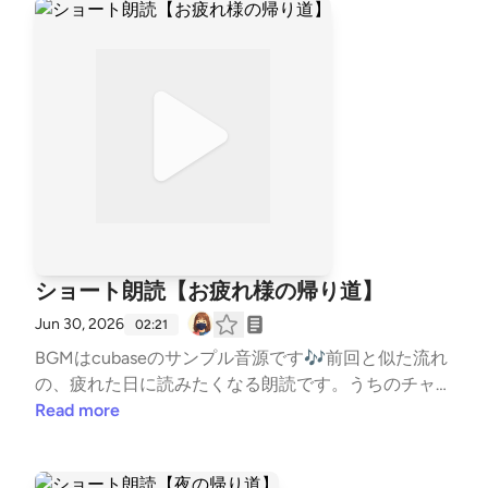
ショート朗読【お疲れ様の帰り道】
Jun 30, 2026
02:21
BGMはcubaseのサンプル音源です🎶前回と似た流れ
の、疲れた日に読みたくなる朗読です。うちのチャッ
ピー作（ChatGPT）#朗読
Read more