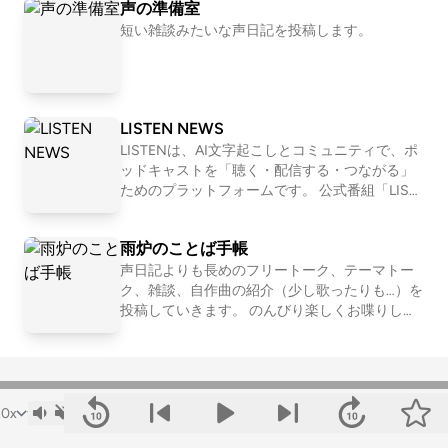
声の準備室
OND所属。IBUKI事業担当営業・テクニカルデ
eetingtakumi 📩シットとシッポへの問い合わせ
ィレクター 中川和美 OND所属。IBUKI担当。ト
はコチラ
短い雑談みたいな声日記を投稿します。
レイルランナー
LISTEN NEWS
LISTENは、AI文字起こしとコミュニティで、ポ
ッドキャストを「聴く・配信する・つながる」
ためのプラットフォームです。 公式番組「LIST
EN NEWS」では、開発の裏話や近況も交えつ
つ、最新情報をお届けします。 LISTENはこちら
雨炉のことば手帳
→ https://listen.style/
声日記よりも長めのフリートーク、テーマトー
ク、雑談、自作曲の紹介（少し歌ったりも…）を
投稿していきます。 のんびり楽しくお喋りしま
す🍵♬ 🫧🎧🔗.•♪*•.*🐾