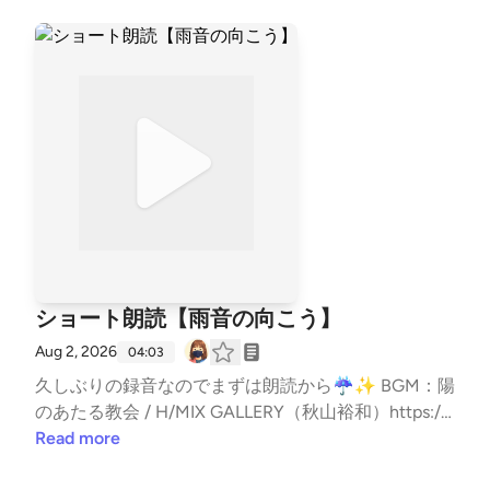
ショート朗読【雨音の向こう】
Aug 2, 2026
04:03
久しぶりの録音なのでまずは朗読から☔✨ BGM：陽
のあたる教会 / H/MIX GALLERY（秋山裕和）https://
www.hmix.netBGM：ホシノキセキ / H/MIX GALLERY
Read more
（秋山裕和）https://www.hmix.net#フリーBGM #H