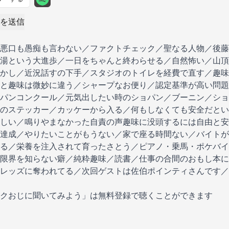
を送信
顧問は悪口も愚痴も言わない／ファクトチェック／聖なる人物／後
湯という大進歩／一日をちゃんと終わらせる／自然怖い／山頂
かし／近況話すの下手／スタジオのトイレを経費で直す／趣味
と趣味は微妙に違う／シャープなお便り／認定基準が高い問題
パンコンクール／元気出したい時のショパン／ブーニン／ショパン
のステッカー／カッケーから入る／何もしなくても安全だとい
しい／鳴りやまなかった自責の声趣味に没頭するには自由と安
達成／やりたいことがもうない／家で座る時間ない／バイトが
る／栄養を注入されて育ったさとう／ピアノ・乗馬・ポケバイ
限界を知らない癖／純粋趣味／読書／仕事の合間のおもし本に
レッズに奪われてる／次回ゲストは佐伯ポインティさんです／
クおじに聞いてみよう」は無料登録で聴くことができます