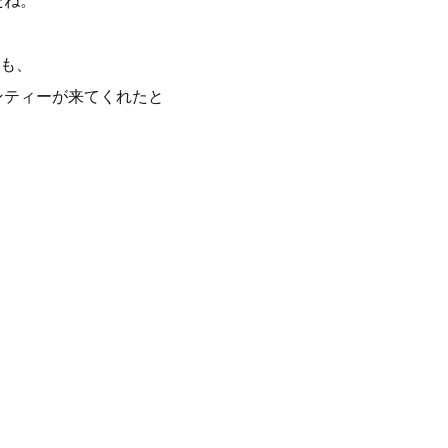
たね。
も、
ンティーが来てくれたと
。