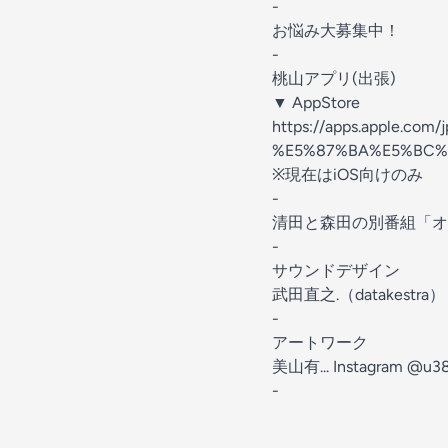
⁠-
⁠⁠⁠⁠⁠⁠⁠⁠⁠⁠⁠⁠⁠⁠⁠⁠⁠⁠⁠⁠⁠⁠⁠⁠⁠⁠⁠⁠⁠⁠⁠⁠⁠⁠⁠⁠⁠お悩み大募集中！⁠⁠⁠⁠⁠⁠⁠⁠⁠⁠⁠⁠⁠⁠⁠⁠⁠⁠⁠⁠⁠⁠⁠⁠⁠⁠⁠⁠⁠⁠⁠⁠⁠⁠⁠⁠⁠
-
桃山アプリ(出張)
▼ AppStore
⁠⁠⁠⁠⁠⁠⁠⁠⁠⁠⁠⁠⁠⁠⁠⁠⁠⁠⁠https:
%E5%87%BA%E5%BC%B5/id6756957
※現在はiOS向けのみ
-
⁠⁠⁠⁠⁠⁠⁠⁠⁠⁠⁠⁠⁠⁠⁠⁠⁠⁠⁠⁠⁠⁠⁠⁠⁠⁠⁠⁠⁠⁠⁠⁠⁠⁠⁠⁠⁠⁠⁠⁠⁠清田と森
-
サウンドデザイン
⁠⁠⁠⁠⁠⁠⁠⁠⁠⁠⁠⁠⁠⁠⁠⁠武田直之.（datakestra）⁠⁠⁠⁠⁠⁠⁠⁠⁠⁠⁠⁠⁠⁠⁠⁠
-
アートワーク
美山有... Instagram @u3
-