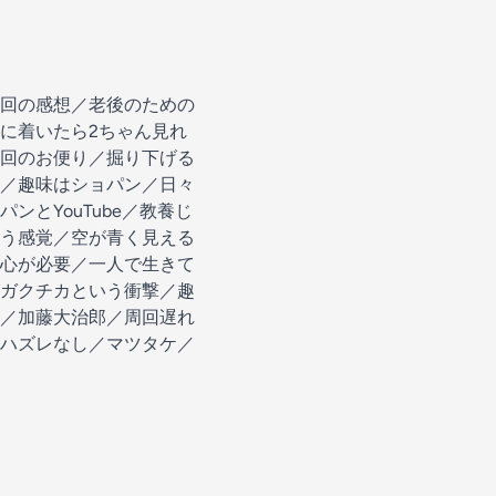
藤回の感想／老後のための
に着いたら2ちゃん見れ
回のお便り／掘り下げる
／趣味はショパン／日々
とYouTube／教養じ
う感覚／空が青く見える
心が必要／一人で生きて
ガクチカという衝撃／趣
／加藤大治郎／周回遅れ
ハズレなし／マツタケ／