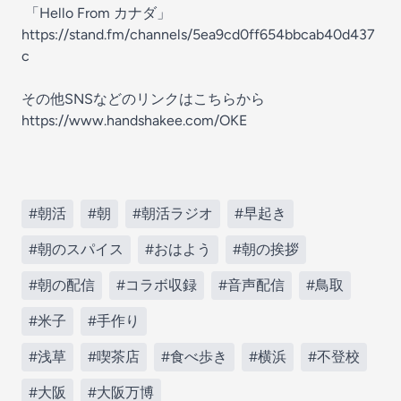
「Hello From カナダ」⁠
⁠https://stand.fm/channels/5ea9cd0ff654bbcab40d437
c⁠
その他SNSなどのリンクはこちらから⁠⁠⁠⁠⁠⁠⁠⁠
⁠https://www.handshakee.com/OKE⁠⁠⁠⁠⁠
#朝活
#朝
#朝活ラジオ
#早起き
#朝のスパイス
#おはよう
#朝の挨拶
#朝の配信
#コラボ収録
#音声配信
#鳥取
#米子
#手作り
#浅草
#喫茶店
#食べ歩き
#横浜
#不登校
#大阪
#大阪万博