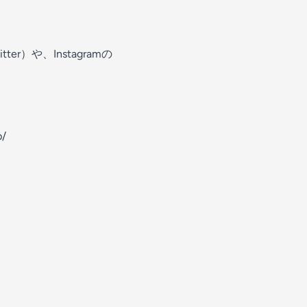
）や、Instagramの
/