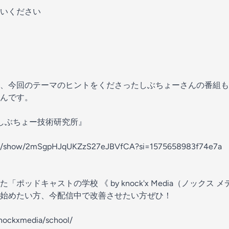
いください
、今回のテーマのヒントをくださったしぶちょーさんの番組も
んです。
-しぶちょー技術研究所』
.com/show/2mSgpHJqUKZzS27eJBVfCA?si=1575658983f74e7a
ポッドキャストの学校 《 by knock'x Media（ノックス 
始めたい方、今配信中で改善させたい方ぜひ！
knockxmedia/school/