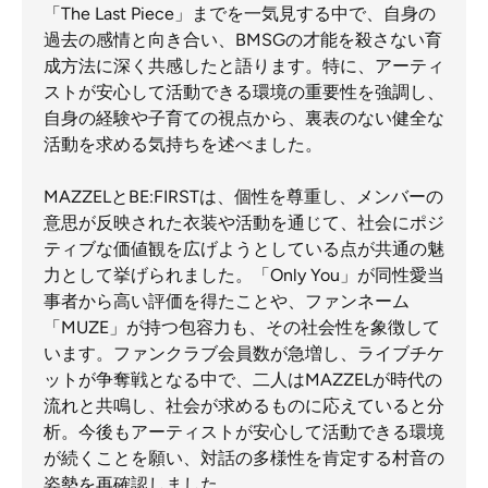
「The Last Piece」までを一気見する中で、自身の
過去の感情と向き合い、BMSGの才能を殺さない育
成方法に深く共感したと語ります。特に、アーティ
ストが安心して活動できる環境の重要性を強調し、
自身の経験や子育ての視点から、裏表のない健全な
活動を求める気持ちを述べました。
MAZZELとBE:FIRSTは、個性を尊重し、メンバーの
意思が反映された衣装や活動を通じて、社会にポジ
ティブな価値観を広げようとしている点が共通の魅
力として挙げられました。「Only You」が同性愛当
事者から高い評価を得たことや、ファンネーム
「MUZE」が持つ包容力も、その社会性を象徴して
います。ファンクラブ会員数が急増し、ライブチケ
ットが争奪戦となる中で、二人はMAZZELが時代の
流れと共鳴し、社会が求めるものに応えていると分
析。今後もアーティストが安心して活動できる環境
が続くことを願い、対話の多様性を肯定する村音の
姿勢を再確認しました。