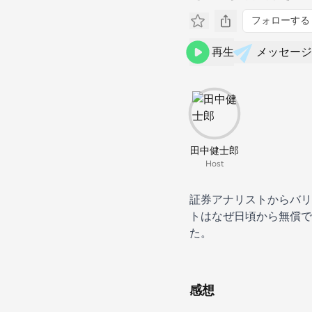
フォローする
再生
メッセージ
田中健士郎
Host
証券アナリストからバリ
トはなぜ日頃から無償で
た。
感想