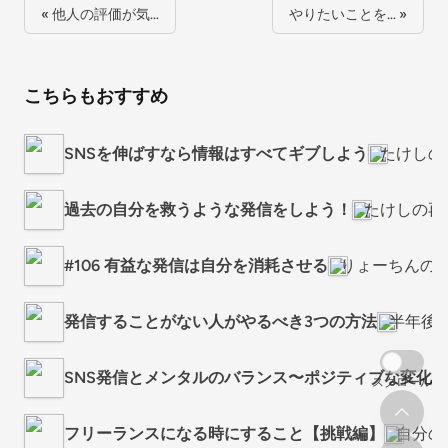
« 他人の評価が気…
やりたいことを… »
こちらもおすすめ
SNSを伸ばすなら情報はすべてギブしよう
たけしの
過去の自分を救うような発信をしよう！
たけしの再
#106 有益な発信は自分を消耗させる
りょーちんの
発信することがない人がやるべき3つの方法
半年後の
SNS発信とメンタルのバランス〜ポジティブな変化
スクロール
フリーランスになる時にすること【挑戦編】
自分の