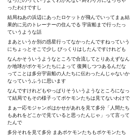
なったのっていうよくわかんない 終わり方になっちゃ
ったわけですし
結局ねあの浜辺にあったロケットが飛んでいってまぁ結
果的に元のトレーナーの住んでる 宇宙船まで行ったっ
ていうような話
まあというか別の惑星行ってなかったんですねっていう
にちょっとそこで少し びっくりはしたんですけれども
なんかそういうようなところで合流してとりあえずなん
か地球がポケモンたちによって 復興しつつあるんだな
ってことは多分宇宙船の人たちに伝わったんじゃないか
なっていうふうに思います
なんですけれどもやっぱりそういうようなところになっ
て結局でもその様子ってポケモンたちは見てないわけで
まぁ一応モジャンボはかせがあれを見て多分「人間たち
もあれをどこかで見ていると思ったんじゃ」って言って
たんで
多分それを見て多分 まあポケモンたちもポケモンたち