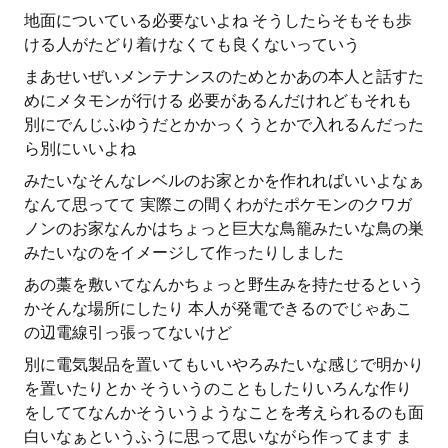
地面についている必要ないよね そうしたらそもそも歩
ける人がたどり着けなくても良くないっていう
まあせいぜいメンテナンスのためとかあの本人と話すた
めにメタモンが行ける 必要があるんだけれどもそれも
別にでんじふゆうだとかかっくうとかで入れるんだった
ら別にいいよね
みたいなそんなレベルのお家とかを作れればいいよなぁ
なんて思ってて 実際この間くわがたポケモンのクワガ
ノンのお家なんかはちょっと巨大な鳥籠みたいな鳥の巣
みたいなのをイメージして作ったりしました
あの藁を敷いてなんかちょっと野生みを持たせるという
かそんな場所にしたり 本人が発電できるのでじゃあこ
の辺電線引っ張ってないけど
別に電気製品を置いてもいいやろみたいな感じで明かり
を置いたりとか そういうのこともしたりいろんな作り
をしててなんかそういうようなことを考えられるのも面
白いなぁというふうに思って思いながら作ってます ま