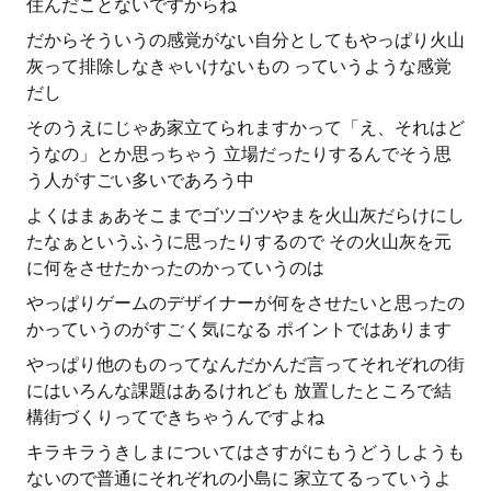
住んだことないですからね
だからそういうの感覚がない自分としてもやっぱり火山
灰って排除しなきゃいけないもの っていうような感覚
だし
そのうえにじゃあ家立てられますかって「え、それはど
うなの」とか思っちゃう 立場だったりするんでそう思
う人がすごい多いであろう中
よくはまぁあそこまでゴツゴツやまを火山灰だらけにし
たなぁというふうに思ったりするので その火山灰を元
に何をさせたかったのかっていうのは
やっぱりゲームのデザイナーが何をさせたいと思ったの
かっていうのがすごく気になる ポイントではあります
やっぱり他のものってなんだかんだ言ってそれぞれの街
にはいろんな課題はあるけれども 放置したところで結
構街づくりってできちゃうんですよね
キラキラうきしまについてはさすがにもうどうしようも
ないので普通にそれぞれの小島に 家立てるっていうよ