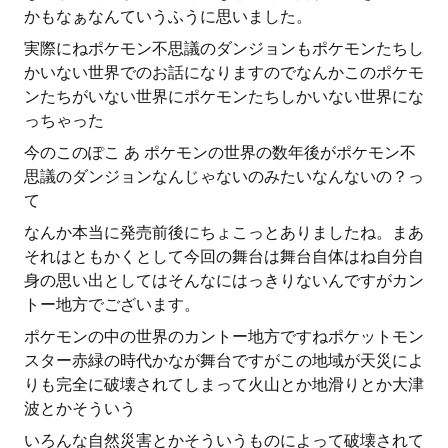
かもなぁなんていうふうに思いました。
実際にねポケモン不思議のダンジョンもポケモンたちし
かいない世界でのお話になりますのでなんかこのポケモ
ンたちがいない世界にポケモンたちしかいない世界にな
っちゃった
今のこのぽこ あ ポケモンの世界の数年後がポケモン不
思議のダンジョンなんじゃないのみたいなんないの？っ
て
なんか本当に発売前後にちょこっとありましたね。まあ
それはともかくとして今回の舞台は舞台自体はね自分自
身の思い出としてはそんなにはっきりないんですがカン
トー地方でございます。
ポケモンの中の世界のカントー地方ですねポケットモン
スター赤緑の時代かなが舞台ですがこの地域が天災によ
りも完全に破壊されてしまって火山とか地滑りとか大津
波とかそういう
いろんな自然災害とかそういうものによって破壊されて