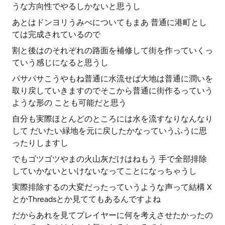
うな方向性でやるしかないと思うし
あとはドンヨリうみべについてもまあ 普通に港町とし
ては完成されているので
割と後はのそれぞれの路面を補修して街を作っていくっ
ていう感じになると思うし
パサパサこうやもね普通に水流せば大地は普通に潤いを
取り戻していきますのでそこから普通に街作るっていう
ような形の ことも可能だと思う
自分も実際ほとんどのところには水を流すなりなんなり
して だいたい緑地を元に戻したかなっていうふうに思
ったりしますし
でもゴツゴツやまの火山灰だけはねもう 手で全部排除
していかないといけないなってことになっちゃうし
実際排除するの大変だったっていうような声って結構 X
とかThreadsとか見ててもあるんですよね
だからあれを見てプレイヤーに何を考えさせたかったの