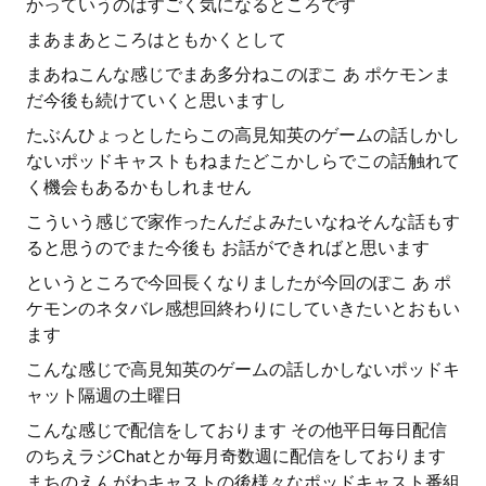
かっていうのはすごく気になるところです
まあまあところはともかくとして
まあねこんな感じでまあ多分ねこのぽこ あ ポケモンま
だ今後も続けていくと思いますし
たぶんひょっとしたらこの高見知英のゲームの話しかし
ないポッドキャストもねまたどこかしらでこの話触れて
く機会もあるかもしれません
こういう感じで家作ったんだよみたいなねそんな話もす
ると思うのでまた今後も お話ができればと思います
というところで今回長くなりましたが今回のぽこ あ ポ
ケモンのネタバレ感想回終わりにしていきたいとおもい
ます
こんな感じで高見知英のゲームの話しかしないポッドキ
ャット隔週の土曜日
こんな感じで配信をしております その他平日毎日配信
のちえラジChatとか毎月奇数週に配信をしております
まちのえんがわキャストの後様々なポッドキャスト番組