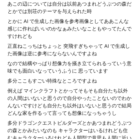
あこの辺については自分は以前あつまれどうぶつの森だ
とかでは別荘のテーマを与えられた時
とかに AI で生成した画像を参考画像としてああこんな
感じに作ればいいのかなぁみたいなこともやってたんで
すけれども
正直ねこっちはちょっと 突飛すぎちゃって AI で生成し
た画像は逆に参考にならないんですよね
なので結構やっぱり想像力を掻き立てられるっていう意
味でも面白いなっていうふうに 思っています
多分ここもすごい特殊なところですよね
例えば マインクラフトとかってそもそも自分たち以外
の人間はいないと思うので自分やったことないのでわか
んないですけども自分たち以外はいないと思うので結局
どんな家を作るって言っても想像になっちゃうし
多分ドラゴンクエストビルダーズとかあつまれどうぶつ
の森とかみたいなのも キャラクターはいるけれども住
むキャラクターいるけれども人間型で意思も人間に近い