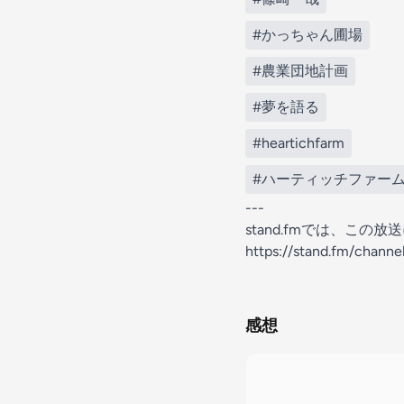
#かっちゃん圃場
#農業団地計画
#夢を語る
#heartichfarm
#ハーティッチファー
---
stand.fmでは、こ
https://stand.fm/chan
感想