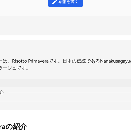
感想を書く
Risotto Primaveraです。日本の伝統であるNanakusag
ラージュです。
紹介
veraの紹介