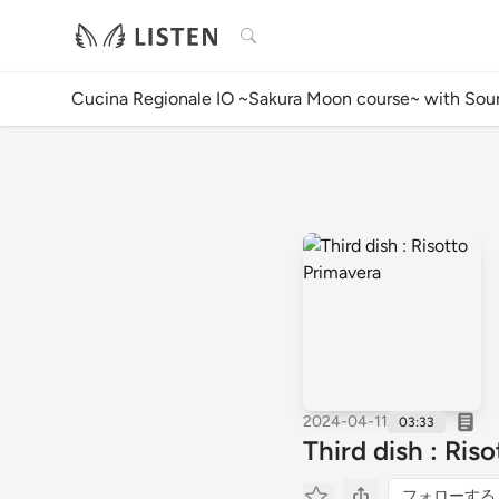
検索
Cucina Regionale IO ~Sakura Moon course~ with Sou
2024-04-11
03:33
Third dish : Ris
フォローする