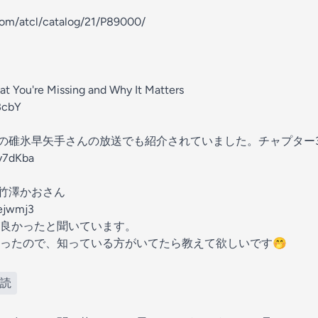
.com/atcl/catalog/21/P89000/
at You're Missing and Why It Matters
BcbY
リティの碓氷早矢手さんの放送でも紹介されていました。チャプタ
Ny7dKba
ィ竹澤かおさん
rejwmj3
良かったと聞いています。
ったので、知っている方がいてたら教えて欲しいです🤭
音読