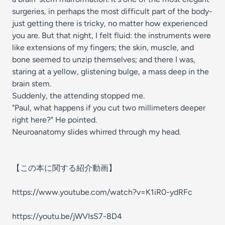
surgeries, in perhaps the most difficult part of the body-
just getting there is tricky, no matter how experienced
you are. But that night, I felt fluid: the instruments were
like extensions of my fingers; the skin, muscle, and
bone seemed to unzip themselves; and there I was,
staring at a yellow, glistening bulge, a mass deep in the
brain stem.
Suddenly, the attending stopped me.
"Paul, what happens if you cut two millimeters deeper
right here?" He pointed.
Neuroanatomy slides whirred through my head.
【この本に関する紹介動画】
https://www.youtube.com/watch?v=K1iR0-ydRFc
https://youtu.be/jWVIsS7-8D4