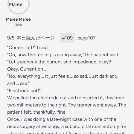
Maree Maree
Host
9/5-本日読んだページ
#109
page107
"Current off!" I said.
"Oh, now the feeling is going away," the patient said.
"Let's recheck the current and impedance, okay?
Okay. Current on ..
"No, everything ... it just feels ... so sad. Just dark and,
and ... sad."
"Electrode out!"
We pulled the electrode out and reinserted it, this time
two millimeters to the right. The tremor went away. The
patient felt, thankfully, fine.
Once, I was doing a late-night case with one of the
neurosurgery attendings, a suboccipital craniectomy for
a brain-stem malformation. It's one of the most elegant