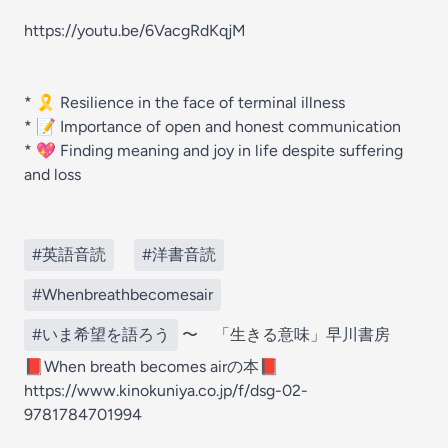
https://youtu.be/6VacgRdKqjM
* 🎗️ Resilience in the face of terminal illness
* 📝 Importance of open and honest communication
* 💖 Finding meaning and joy in life despite suffering
and loss
#英語音読
#洋書音読
#Whenbreathbecomesair
#いま希望を語ろう
〜 「生きる意味」早川書房
📕When breath becomes airの本📕
https://www.kinokuniya.co.jp/f/dsg-02-
9781784701994