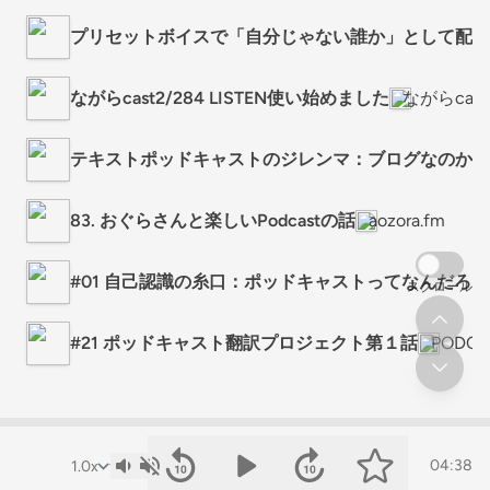
プリセットボイスで「自分じゃない誰か」として配信
ながらcast2/284 LISTEN使い始めました
ながらcast
テキストポッドキャストのジレンマ：ブログなのかポ
83. おぐらさんと楽しいPodcastの話
aozora.fm
#01 自己認識の糸口：ポッドキャストってなんだろ
スクロール
#21 ポッドキャスト翻訳プロジェクト第１話
PODC
04:38