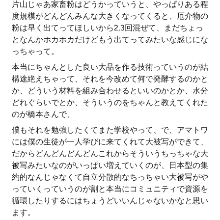
片山じゃあ家畜粉はどうかっていうと、やっぱりある程
度規模がどんどんみんな大きくなってくると、厄介物の
粉は早く出てってほしいから2,3回混ぜて、まだちょっ
となんかホカホカだけどもう出てってみたいな感じにな
っちゃって。
本当にちゃんとした良い大品を作る技術っていうのが結
構途絶えちゃって、それを今改めて何で発酵するのかと
か、どういう材料を組み合わせるといいのかとか、水分
どれぐらいでとか、そういうのをちゃんと教えてくれた
のが橋本さんで、
僕もそれを勉強したくてまた学校やって、で、アマトワ
には僕の生徒が一人学びに来てくれて大被写ができて、
だからどんどんどんどんこれからそういうちっちゃな大
被写みたいなのがいっぱい増えていくのが、日本型の集
約的なんじゃなくて自立分散的なちっちゃい大被写がや
っていくっていうのが割と本当にコミュニティで資源を
循環したりするにはちょうどいいんじゃないかなと思い
ます。