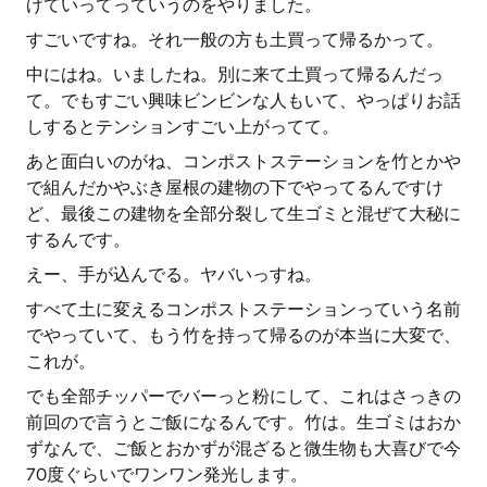
げていってっていうのをやりました。
すごいですね。それ一般の方も土買って帰るかって。
中にはね。いましたね。別に来て土買って帰るんだっ
て。でもすごい興味ビンビンな人もいて、やっぱりお話
しするとテンションすごい上がってて。
あと面白いのがね、コンポストステーションを竹とかや
で組んだかやぶき屋根の建物の下でやってるんですけ
ど、最後この建物を全部分裂して生ゴミと混ぜて大秘に
するんです。
えー、手が込んでる。ヤバいっすね。
すべて土に変えるコンポストステーションっていう名前
でやっていて、もう竹を持って帰るのが本当に大変で、
これが。
でも全部チッパーでバーっと粉にして、これはさっきの
前回ので言うとご飯になるんです。竹は。生ゴミはおか
ずなんで、ご飯とおかずが混ざると微生物も大喜びで今
70度ぐらいでワンワン発光します。