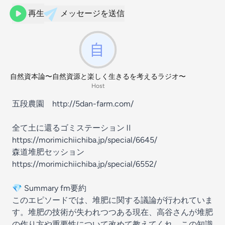
再生
メッセージを送信
自然資本論〜自然資源と楽しく生きるを考えるラジオ〜
Host
五段農園⁠⁠
⁠⁠http://5dan-farm.com/⁠⁠
全て土に還るゴミステーションⅡ
https://morimichiichiba.jp/special/6645/
森道堆肥セッション
https://morimichiichiba.jp/special/6552/
💎 Summary fm要約
このエピソードでは、堆肥に関する議論が行われていま
す。堆肥の技術が失われつつある現在、高谷さんが堆肥
の作り方や重要性について改めて教えてくれ、この知識