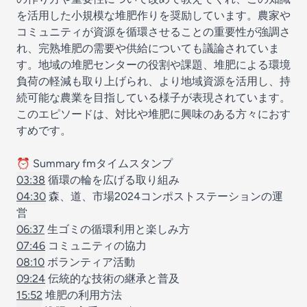
を活用した小規模な堆肥作りを奨励しています。農家や
コミュニティが資源を循環させることの重要性が強調さ
れ、完熟堆肥の需要や供給についても議論されていま
す。地域の堆肥センターの役割や課題、堆肥による環境
負荷の軽減も取り上げられ、より地域資源を活用し、持
続可能な農業を目指している様子が表現されています。
このエピソードは、対比や堆肥に興味のある方々におす
すめです。
⏰ Summary fmタイムスタンプ
03:38
循環の輪を広げる取り組み
04:30
森、道、市場2024
コンポストステーションの運
営
06:37
生ゴミの循環利用と楽しみ方
07:46
コミュニティの協力
08:10
ボランティア活動
09:24
伝統的な技術の継承と普及
15:52
堆肥の利用方法