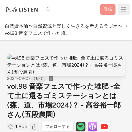
検索
登録
自然資本論〜自然資源と楽しく生きるを考えるラジオ〜
vol.98 音楽フェスで作った堆..
2024-09-07
26:47
vol.98 音楽フェスで作った堆肥 -全
て土に還るゴミステーションとは
(森、道、市場2024)？ - 高谷裕一郎
さん(五段農園)
1
Star
フォローする