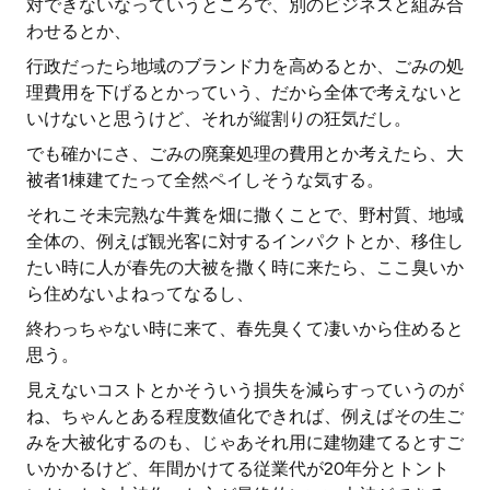
対できないなっていうところで、別のビジネスと組み合
わせるとか、
行政だったら地域のブランド力を高めるとか、ごみの処
理費用を下げるとかっていう、だから全体で考えないと
いけないと思うけど、それが縦割りの狂気だし。
でも確かにさ、ごみの廃棄処理の費用とか考えたら、大
被者1棟建てたって全然ペイしそうな気する。
それこそ未完熟な牛糞を畑に撒くことで、野村質、地域
全体の、例えば観光客に対するインパクトとか、移住し
たい時に人が春先の大被を撒く時に来たら、ここ臭いか
ら住めないよねってなるし、
終わっちゃない時に来て、春先臭くて凄いから住めると
思う。
見えないコストとかそういう損失を減らすっていうのが
ね、ちゃんとある程度数値化できれば、例えばその生ご
みを大被化するのも、じゃあそれ用に建物建てるとすご
いかかるけど、年間かけてる従業代が20年分とトント