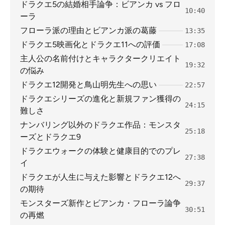
ドラクエ5の結婚相手論争：ビアンカ vs フロ
10:40
ーラ
フローラ派の理由とビアンカ派の葛藤
13:35
ドラクエ5映画化とドラクエ11への評価
17:08
主人公の名前付けとキャラクタークリエイト
19:32
の悩み
ドラクエ12開発と鳥山明先生への思い
22:57
ドラクエシリーズの進化と新規ファン獲得の
24:15
難しさ
ナンバリング以外のドラクエ作品：モンスタ
25:18
ーズとドラクエ9
ドラクエウォークの体験と健康目的でのプレ
27:38
イ
ドラクエが人生に与えた影響とドラクエ12へ
29:37
の期待
モンスターズ新作とビアンカ・フローラ論争
30:51
の再燃