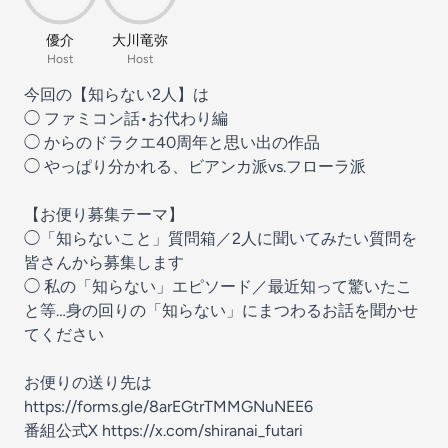
優介
大川竜弥
Host
Host
今回の【知らない2人】は
◯ ファミコン話•お代わり編
◯ からのドラクエ40周年と思い出の作品
◯ やっぱり分かれる、ビアンカ派vs.フローラ派
【お便り募集テーマ】
◯「知らないこと」質問箱／2人に聞いてみたい質問を
皆さんから募集します
◯ 私の「知らない」エピソード／最近知って驚いたこ
と等…身の回りの「知らない」にまつわるお話を聞かせ
てください
お便りの送り先は
https://forms.gle/8arEGtrTMMGNuNEE6
番組公式X
https://x.com/shiranai_futari