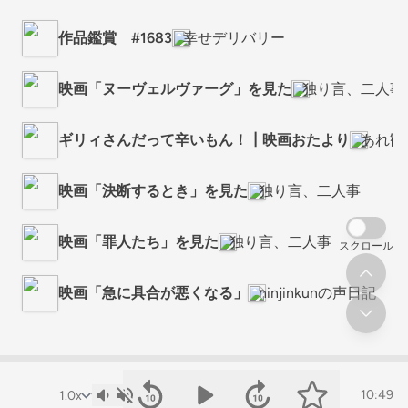
作品鑑賞 #1683
幸せデリバリー
映画「ヌーヴェルヴァーグ」を見た
独り言、二人事
ギリィさんだって辛いもん！┃映画おたより
あれ観
映画「決断するとき」を見た
独り言、二人事
映画「罪人たち」を見た
独り言、二人事
スクロール
映画「急に具合が悪くなる」
ninjinkunの声日記
10:49