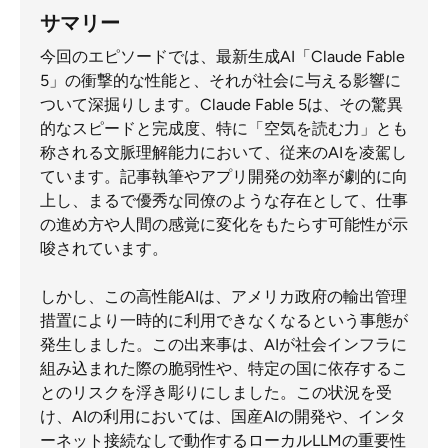
サマリー
今回のエピソードでは、最新生成AI「Claude Fable
5」の衝撃的な性能と、それが社会に与える影響に
ついて深掘りします。Claude Fable 5は、その驚異
的なスピードと完成度、特に「空気を読む力」とも
称される文脈理解能力において、従来のAIを凌駕し
ています。記事執筆やアプリ開発の効率が劇的に向
上し、まるで優秀な同僚のような存在として、仕事
の進め方や人間の感覚に変化をもたらす可能性が示
唆されています。
しかし、この高性能AIは、アメリカ政府の輸出管理
措置により一時的に利用できなくなるという事態が
発生しました。この出来事は、AIが社会インフラに
組み込まれた際の脆弱性や、特定の国に依存するこ
とのリスクを浮き彫りにしました。この状況を受
け、AIの利用においては、国産AIの開発や、インタ
ーネット接続なしで動作するローカルLLMの重要性