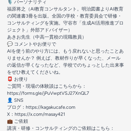
🎙 パーソナリティ
福原将之（AI教育コンサルタント。明治図書よりAI教育
の関連書3冊を出版。全国の学校・教育委員会で研修・
コンサルティングを実施。守谷市「生成AI活用推進プロ
ジェクト」外部アドバイザー）
あきお先生（中高一貫校の現職教員）
💬 コメントやお便りで
AIを使う前のやり方には、もう戻れないと思ったことあ
りませんか？ 例えば、教材作りが早くなった、メール
の返信が早くなったなど、学校でのちょっとした出来事
をぜひ教えてくださいね。
📮 お便り
ご質問・現場の体験談はこちらから：
https://forms.gle/jPuVwptVSJ27XnQL7
👤 SNS
ブログ：
https://kagakucafe.com
X：
https://x.com/masay421
💼 ご依頼
講演・研修・コンサルティングのご依頼はこちら：