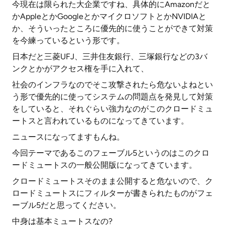
今現在は限られた大企業ですね、具体的にAmazonだと
かAppleとかGoogleとかマイクロソフトとかNVIDIAと
か、そういったところに優先的に使うことができて対策
を今練っているという形です。
日本だと三菱UFJ、三井住友銀行、三塚銀行などの3バ
ンクとかがアクセス権を手に入れて、
社会のインフラなのでそこ攻撃されたら危ないよねとい
う形で優先的に使ってシステムの問題点を発見して対策
をしていると、それぐらい強力なのがこのクロードミュ
ートスと言われているものになってきています。
ニュースになってますもんね。
今回テーマであるこのフェーブル5というのはこのクロ
ードミュートスの一般公開版になってきています。
クロードミュートスそのまま公開すると危ないので、ク
ロードミュートスにフィルターが書きられたものがフェ
ーブル5だと思ってください。
中身は基本ミュートスなの?