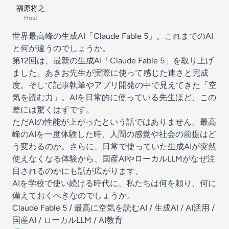
福原将之
Host
世界最高峰の生成AI「Claude Fable 5」。これまでのAI
と何が違うのでしょうか。
第12回は、最新の生成AI「Claude Fable 5」を取り上げ
ました。あきお先生が実際に使って感じた速さと完成
度。そして記事執筆やアプリ開発の中で見えてきた「空
気を読む力」。AIを日常的に使っている先生ほど、この
差には驚くはずです。
ただAIの性能が上がったという話ではありません。最高
峰のAIを一度体験した時、人間の感覚や社会の前提はど
う変わるのか。さらに、日常で使っていた生成AIが突然
使えなくなる体験から、国産AIやローカルLLMがなぜ注
目されるのかにも話が広がります。
AIを学校で使い続ける時代に、私たちは何を頼り、何に
備えておくべきなのでしょうか。
Claude Fable 5 / 最高に空気を読むAI / 生成AI / AI活用 /
国産AI / ローカルLLM / AI教育