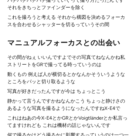
バチバチバチバチ撮っていくって撮り方だったんです
それをきちっとファインダーを除く
これを撮ろうと考える それから構図を決めるフォーカ
スを合わせるシャッターを切るっていうその間
マニュアルフォーカスとの出会い
その間がねぇ いいんですよでその写真てねなんかね私
ストリートをGRで撮ってる時っていうのは
動くもの 例えば人が横切るとかなんかそういうような
ところをパッと切り取るような
写真が好きだったんですが今は ちょっとこう
静かって言うんですかねなんかこう ちょっと静けさの
あるような写真を撮るようになったんですねX-E4で
これはねあの今X-E4とかGRとかVoigtländerとか私言っ
てますけれども これは機材の話じゃないんです
何で撮るかはどう撮るかに影響するっていうのは一つ一