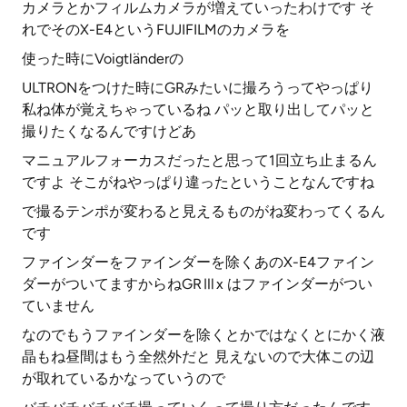
カメラとかフィルムカメラが増えていったわけです そ
れでそのX-E4というFUJIFILMのカメラを
使った時にVoigtländerの
ULTRONをつけた時にGRみたいに撮ろうってやっぱり
私ね体が覚えちゃっているね パッと取り出してパッと
撮りたくなるんですけどあ
マニュアルフォーカスだったと思って1回立ち止まるん
ですよ そこがねやっぱり違ったということなんですね
で撮るテンポが変わると見えるものがね変わってくるん
です
ファインダーをファインダーを除くあのX-E4ファイン
ダーがついてますからねGRⅢx はファインダーがつい
ていません
なのでもうファインダーを除くとかではなくとにかく液
晶もね昼間はもう全然外だと 見えないので大体この辺
が取れているかなっていうので