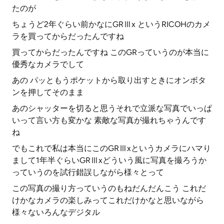
たのが
ちょうど2年ぐらい前かなにGRⅢx というRICOHのカメ
ラを買ってからだったんですね
買ってからだったんですね このGRっていうのが本当に
優秀なカメラでして
あの パッともうポケットから取り出すときにオンボタ
ンを押してそのまま
あのシャッターを切ると思うそれで立派な写真でいっぱ
いって言い方も変かな 素敵な写真が撮れちゃうんです
ね
でもこれで私は本当にこのGRⅢxというカメラにハマり
まして1年半ぐらいGRⅢxどういう風に写真を撮ろうか
っていうのを試行錯誤しながら様々とって
この写真の撮り方っていうのもねだんだんこう これだ
けかなカメラの楽しみってこれだけかなと思いながら
様々ないろんなデジタル