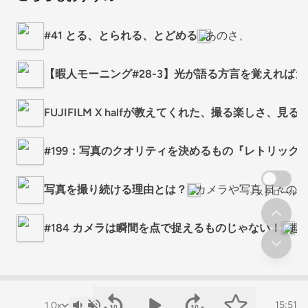
#41 とる、とられる、とどめる
あのさ、
【暇人モーニング#28-3】光が語る方言を覚えれば
FUJIFILM X halfが教えてくれた、撮る楽しさ、見
#199：写真のクオリティを決めるもの『レトリックカメラ
写真を撮り続ける理由とは？
カメラや写真 日々の気
スクロール
#184 カメラは瞬間を点で捉えるものじゃない！
趣
15:51