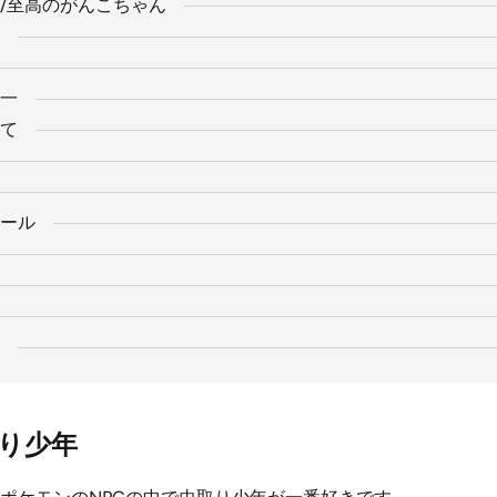
/至高のがんこちゃん
一
て
ール
り少年