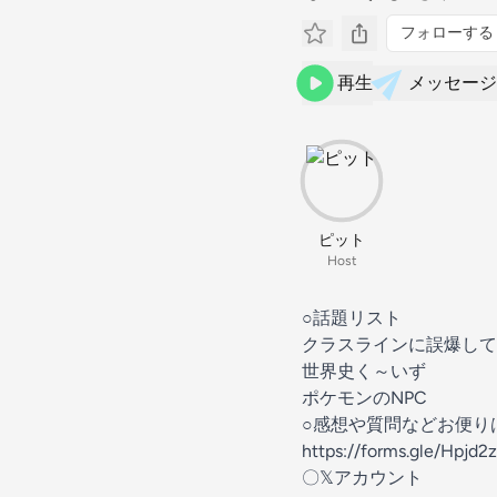
フォローする
再生
メッセージ
ピット
Host
○話題リスト
クラスラインに誤爆して
世界史く～いず
ポケモンのNPC
○感想や質問などお便り
https://forms.gle/Hpjd
〇𝕏アカウント