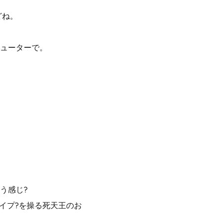
どね。
ューターで。
う感じ?
イプ?を操る死天王のお