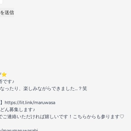
を送信
⭐︎
答です♪
なったり、楽しみながらできました…？笑
://lit.link/maruwasa
どん募集します♪
でご連絡いただければ嬉しいです！こちらからも参ります♡
m/marumaruwasabi