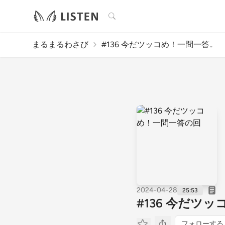
検索
まるまるわさび
#136 今だツッコめ！一問一答..
2024-04-28
25:53
#136 今だツ
フォローする