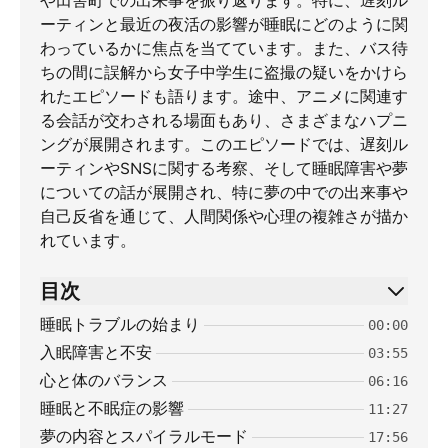
や田舎町での出来事を振り返ります。特に、遅刻ル
ーティンと最近の夜活の影響が睡眠にどのように関
わっているかに焦点を当てています。また、バス待
ちの間に誤解から女子中学生に盗撮の疑いをかけら
れたエピソードも語ります。途中、アニメに関連す
る会話が交わされる場面もあり、さまざまなハプニ
ングが展開されます。このエピソードでは、遅刻ル
ーティンやSNSに関する考察、そして睡眠障害や夢
についての話が展開され、特に夢の中での出来事や
自己反省を通じて、人間関係や心理の複雑さが描か
れています。
目次
睡眠トラブルの始まり
00:00
入眠障害と不安
03:55
心と体のバランス
06:16
睡眠と不眠症の影響
11:27
夢の内容とスパイラルモード
17:56