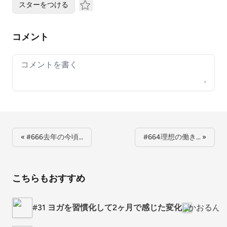
スターをつける
コメント
Your comment
« #666去年の今頃…
#664理想の働き… »
こちらもおすすめ
#31 ヨガを習慣化して2ヶ月で感じた変化
かおるん