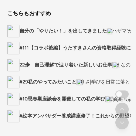
こちらもおすすめ
自分の「やりたい！」を出してきました
“ハザマ”
#111【コラボ後編】うたすきさんの資格取得経験に
22歩 自己理解で辿り着いた新しいお仕事
えなの ”
#29私のやってみたいこと
りさ|学びを日常に落と
#10思春期座談会を開催しての私の学び
助産師りお
スクロール
#絵本アンバサダー養成講座修了！これからの野望を