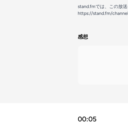
stand.fmでは、こ
https://stand.fm/chan
感想
00:05