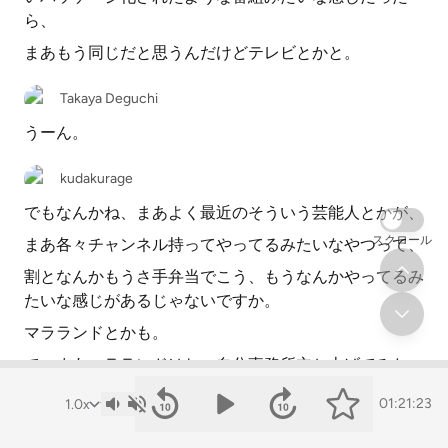
ら、
まあもう同じだと思うんだけどテレビとかと。
Takaya Deguchi
うーん。
kudakurage
でもなんかね、まあよく最近のそういう芸能人とかが、
スクロール
まあ各々チャンネル持ってやってるみたいなやつって、
割となんかもうさ手弁当でこう、もうなんかやってるみ
たいな感じがあるじゃないですか。
マラランドとかも。
で、まあマラランドはね、自分事務所立ち上げてみたい
なのでやってるから、
01:21:23
よりそういう感じもあるかもしれないけど。