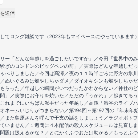
を送信
してロング雑談です（2023年もマイペースにやっていきます
リー「どんな年越しを過ごしたいですか」／今田「世界中のみ
騒ぎのロンドンのビッグベンの前」／実際はどんな年越しだっ
ゃべりしました／今回は高澤／夜の１１時半ごろに野方の氷川
／ぬいぐるみは燃やしちゃダメ／ダイオキシンも燃やしちゃだ
もらった／年越しの瞬間がいつだったかわからない／神社のど
間」／実際にお守りを焼いた／ただの「うかれ」／起きてるう
これまでにいちばん派手だった年越し／高澤「渋谷のライブハ
オネームいじりがつまらない／第194回～第197回の「年末年
／また鳥原さんを呼んで干支の話をしましょう／ラジオポトフ
ていません／１週間に４本配信の殺人スケジュールは見直しま
問題は扱えるかな？／とにかくふつおたは助かる／もっとふつ