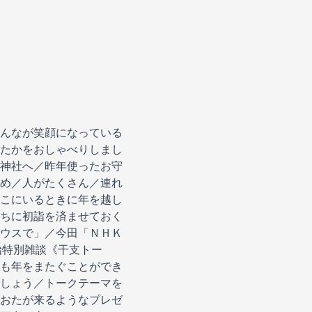
）
んなが笑顔になっている
たかをおしゃべりしまし
神社へ／昨年使ったお守
め／人がたくさん／連れ
こにいるときに年を越し
ちに初詣を済ませておく
ウスで」／今田「ＮＨＫ
始特別雑談《干支トー
も年をまたぐことができ
しょう／トークテーマを
おたが来るようなプレゼ