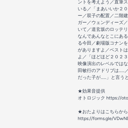
ントを考えよう／直筆ス
いる／「まあいいか２０
ー／双子の配置／二階建
ガー／ウェンディーズ／
いて／道玄坂のロッテリ
なんであんなとこにある
る今田／劇場版コナンを
がありますよ／ベストは
よ／「ほどほど２０２３
映像演出のレベルではな
田敏行のアドリブは……
だった子が……」と言う
★効果音提供
オトロジック https://otolo
★おたよりはこちらから（
https://forms.gle/VDw