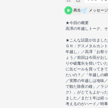
再生
メッセージ
★今回の概要
高澤の年越しトーク、そ
★こんな話題が出ました
ＧＮ：デスメタルカント
年越し」／高澤「お祭り
ょう／前回は今田がおし
りや破魔矢を焼いていた
に缶ビールを買ってきて
たいの？／「年越しの瞬
／実際の年越しは地味／
で観た除夜の鐘」／ラジ
ク》」がとてもよかった
ました／まだ１年は経っ
考えるのがハード／時事