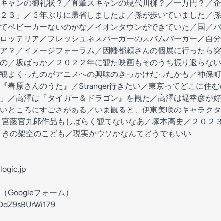
キャンの御礼状？／直筆スキャンの現代川柳？／一万円？／企
２３」／３年ぶりに帰省しましたよ／孫が歩いていました／孫
てベビーカーないのかな／イオンタウンができていた／国／バ
ロッテリア／フレッシュネスバーガーのスパムバーガー／自分
ア？／イメージフォーラム／因幡都頼さんの個展に行ったら突
の／坂ばっか／２０２２年に観た映画もそのうち振り返らない
観まくったのがアニメへの興味のきっかけだったかも／神保町
『春原さんのうた』／Stranger行きたい／東京ってどこに住
」／高澤は『タイガー＆ドラゴン』を観た／高澤は堤幸彦が好
いところにすごさがある／いま観ると、伊東美咲のキャラクタ
／宮藤官九郎作品もしばらく観てないなあ／塚本高史／２０２
ときの架空のこども／現実かウソかなんてどうでもいい
gic.jp
Googleフォーム）
NDdZ9sBUrWi179