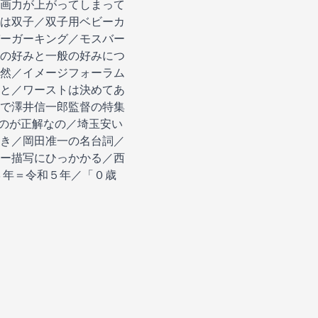
画力が上がってしまって
は双子／双子用ベビーカ
ーガーキング／モスバー
の好みと一般の好みにつ
然／イメージフォーラム
と／ワーストは決めてあ
で澤井信一郎監督の特集
むのが正解なの／埼玉安い
き／岡田准一の名台詞／
ー描写にひっかかる／西
３年＝令和５年／「０歳