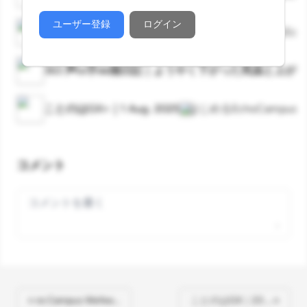
ユーザー登録
ログイン
ことのは 増刊号 Vol.27｜25 July 2025
はじめるEcho
363 声to字de隔日記｜ようやく下がった気温と上
ことのはGX+｜1 Aug. 2025
はじめるEchoCampus
コメント
Your comment
« re:Campus Wefee…
ことのはGX｜23 … »