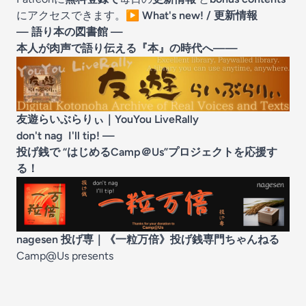
にアクセスできます。
▶️
What's new! / 更新情報
— 語り本の図書館 —
本人が肉声で語り伝える『本』の時代へ——
友遊らいぶらりぃ
｜YouYou LiveRally
don't nag I'll tip! —
投げ銭で “はじめるCamp＠Us”プロジェクトを応援す
る！
nagesen 投げ専
｜《一粒万倍》投げ銭専門ちゃんねる
Camp@Us presents