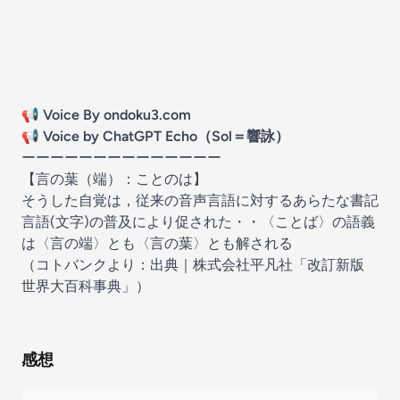
📢
Voice By
ondoku3.com
📢
Voice by ChatGPT Echo（Sol＝響詠）
ーーーーーーーーーーーーーー
【
言の葉（端）
：ことのは】
そうした自覚は，従来の音声言語に対するあらたな書記
言語(文字)の普及により促された・・〈ことば〉の語義
は〈言の端〉とも〈言の葉〉とも解される
（
コトバンク
より：出典｜株式会社平凡社「改訂新版
世界大百科事典」）
感想