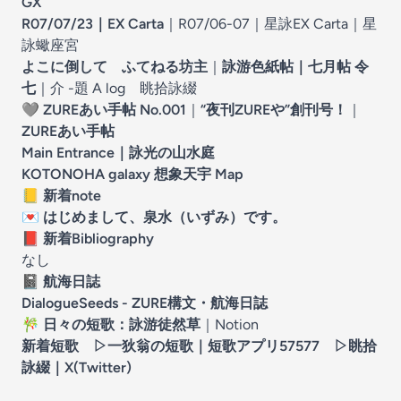
GX
R07/07/23｜EX Carta
｜
R07/06-07｜星詠EX Carta
｜
星
詠蠍座宮
よこに倒して ふてねる坊主
｜
詠游色紙帖｜七月帖 令
七
｜
介 -題 A log 眺拾詠綴
🩶
ZUREあい手帖 No.001
｜
“夜刊ZUREや”創刊号！
｜
ZUREあい手帖
Main Entrance｜
詠光の山水庭
KOTONOHA galaxy 想象天宇 Map
📒 新着note
💌
はじめまして、泉水（いずみ）です。
📕 新着Bibliography
なし
📓 航海日誌
DialogueSeeds - ZURE構文・航海日誌
🎋 日々の短歌：
詠游徒然草
｜Notion
新着短歌 ▷
一狄翁の短歌
｜短歌アプリ57577 ▷
眺拾
詠綴
｜X(Twitter)