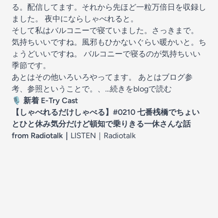
る。配信してます。それから先ほど一粒万倍日を収録し
ました。 夜中にならしゃべれると。
そして私はバルコニーで寝ていました。さっきまで。
気持ちいいですね。風邪もひかないぐらい暖かいと。ち
ょうどいいですね。 バルコニーで寝るのが気持ちいい
季節です。
あとはその他いろいろやってます。 あとはブログ参
考、参照ということで。、
…続きをblogで読む
🎙️ 新着 E-Try Cast
【しゃべれるだけしゃべる】#0210 七番桟橋でちょい
とひと休み気分だけど頓知で乗りきる一休さんな話
from Radiotalk
｜
LISTEN｜
Radiotalk