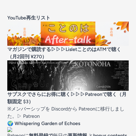
YouTube再生リスト
マガジンで購読する▷▷▷Lisletことのは
ATMで聴く
（月2回刊 ¥270）
サブスクでさらにお得に聴く▷▷▷
Patreonで聴く
（月
額固定 $3）
※メンバーシップを Discordから Patreonに移行しまし
た。▷
Patreon
🌍
Whispering Garden of Echoes
Patreonに
無料登録で
毎日の
更新情報
と
bonus contents