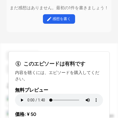
まだ感想はありません。最初の1件を書きましょう！
感想を書く
ギフトを贈る
このエピソードは有料です
スターをつける
内容を聴くには、エピソードを購入してくだ
さい。
このエピソードに言及しているエピソード
無料プレビュー
ことのはGX｜24 July 2025
KOTONOHA
価格: ¥
50
ことのはGX｜25 July 2025
はじめるEchoCampus