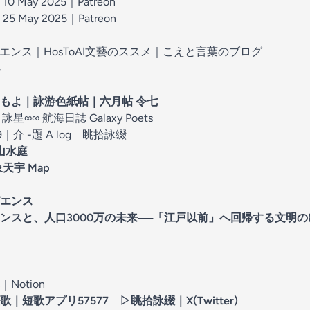
0 May 2025
｜Patreon
5 May 2025
｜Patreon
エンス｜HosToAI文藝のススメ
｜
こえと言葉のブログ
4
もよ
｜
詠游色紙帖｜六月帖 令七
｜
詠星∞∞ 航海日誌 Galaxy Poets
9
｜
介 -題 A log 眺拾詠綴
山水庭
象天宇 Map
ピエンス
スと、人口3000万の未来──「江戸以前」へ回帰する文明のゆく
｜Notion
歌
｜短歌アプリ57577 ▷
眺拾詠綴
｜X(Twitter)