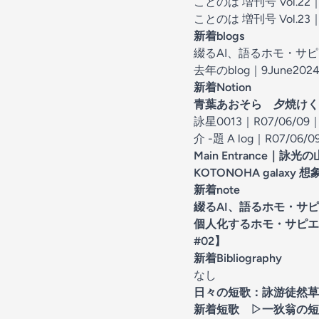
ことのは 増刊号 Vol.22｜1
ことのは 増刊号 Vol.23｜2
新着blogs
綴るAI、語るホモ・サピ
去年のblog｜9June202
新着Notion
青葉あおそら 夕焼けく
詠星0013｜R07/06/09
介 -題 A log｜R07/06/0
Main Entrance｜
詠光の
KOTONOHA galaxy 想
新着note
綴るAI、語るホモ・サ
個人化するホモ・サピエン
#02】
新着Bibliography
なし
日々の短歌：
詠游徒然草
新着短歌 ▷
一狄翁の短