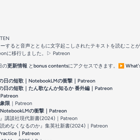
STEN
フォローすると音声とともに文字起こしされたテキストを読むこと
atreonに移行しました。▷
Patreon
日の
更新情報
と
bonus contents
にアクセスできます。
▶️
What
 短歌の日の短歌｜NotebookLMの衝撃
｜Patreon
7 短歌の日の短歌｜たん歌なんか知るか 番外編
｜Patreon
Patreon
象限
｜Patreon
otebookLMの衝撃
｜Patreon
』講談社現代新書(2024)
｜Patreon
めなくなるのか』集英社新書(2024)
｜Patreon
Practice
｜Patreon