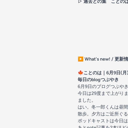
▷ 過去との葉
ことのは｜
▶️
What's new! / 更新
🍁
ことのは｜6月9日(月
毎日のblogつぶやき
6月9日のブログつぶや
今日は29度まで上がり
ました。
はい。冬一郎くんは昼間
散歩。夕方はご近所ぐる
ポッドキャストは今日は
あとnote記事を2本ほ