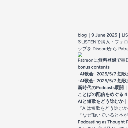
blog｜9 June 2025
｜
LI
※LISTENで購入・
ップを Discordから P
Patreonに
無料登録で
毎
bonus contents
-AI歌会- 2025/5/7
-AI歌会- 2025/5/
新時代のPodcasts展開
｜
ことばの配信をめぐる４
AIと短歌をどう詠むか｜N
『AIは短歌をどう詠むか
『なぜ働いていると本が読
Podcasting as Thought 