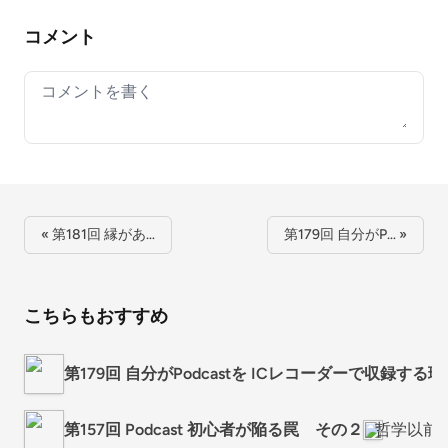
コメント
Your comment
« 第181回 縁があ…
第179回 自分がP… »
こちらもおすすめ
第179回 自分がPodcastを ICレコーダーで収録する理
第157回 Podcast 初心者が陥る罠 その２
哲学以前