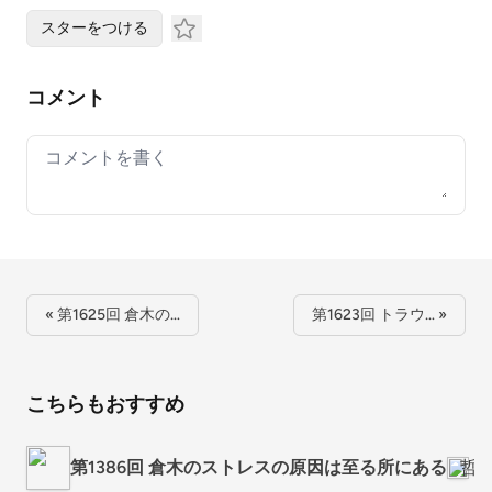
スターをつける
コメント
Your comment
« 第1625回 倉木の…
第1623回 トラウ… »
こちらもおすすめ
第1386回 倉木のストレスの原因は至る所にある
哲