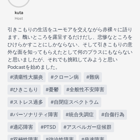
kuta
Host
引きこもりの生活をユーモアを交えながら赤裸々に語り
ます。醜いところを露呈するだけだし、悲惨なところを
ひけらかすことにしかならない、そして引きこもりの意
外な面を知ってもらえたとして何のプラスにもならない
と思いましたが、それでも挑戦してみようと思い
Podcastを始めました。
#潰瘍性大腸炎
#クローン病
#難病
#ひきこもり
#憂鬱
#全般性不安障害
#ストレス過多
#自閉症スペクトラム
#パーソナリティ障害
#統合失調症
#自傷行為
#適応障害
#PTSD
#アスペルガー症候群
#双極性障害
#強迫性障害
#発達障害