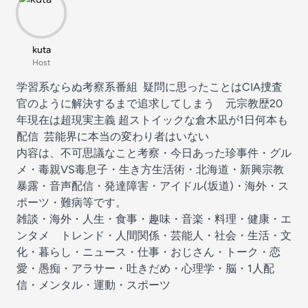
kuta
Host
学習系ならぬ考察系番組 疑問に思ったことはCIA捜査
官のように解決するまで追求してしまう 元宗教歴20
年現在は超現実主義 超ストイックな倉木凪が1日何本も
配信 芸能界に本当の変わり者はいない
内容は、不可思議なこと考察・今日あった珍事件・グル
メ・毒親VS毒息子・生き方生活術・北海道・新興宗教
暴露・音声配信・発達障害・アイドル(坂道)・海外・ス
ポーツ・難病等です。
雑談・海外・人生・食事・趣味・音楽・料理・健康・エ
ンタメ トレンド・人間関係・芸能人・社会・生活・文
化・暮らし・ニュース・仕事・おじさん・トーク・恋
愛・愚痴・アラサー・吐きだめ・心理学・脳・1人配
信・メンタル・運動・スポーツ