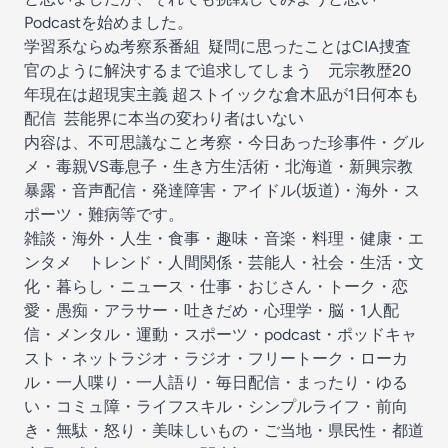
Podcastを始めました。
学習系ならぬ考察系番組 疑問に思ったことはCIA捜査
官のように解決するまで追求してしまう 元宗教歴20
年現在は超現実主義 超ストイックな倉木凪が1日何本も
配信 芸能界に本当の変わり者はいない
内容は、不可思議なこと考察・今日あった珍事件・グル
メ・毒親VS毒息子・生き方生活術・北海道・新興宗教
暴露・音声配信・発達障害・アイドル(坂道)・海外・ス
ポーツ・難病等です。
雑談・海外・人生・食事・趣味・音楽・料理・健康・エ
ンタメ トレンド・人間関係・芸能人・社会・生活・文
化・暮らし・ニュース・仕事・おじさん・トーク・恋
愛・愚痴・アラサー・吐きだめ・心理学・脳・1人配
信・メンタル・運動・スポーツ・podcast・ポッドキャ
スト・ネットラジオ・ラジオ・フリートーク・ローカ
ル・一人喋り・一人語り・毎日配信・まったり・ゆる
い・コミュ障・ライフスキル・シンプルライフ・前向
き・無駄・怒り・美味しいもの・ご当地・県民性・都道