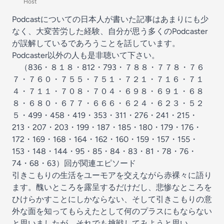
Host
Podcastについての日本人が書いた記事はあまりにも少
なく、大変苦労した経験、自分が思う多くのPodcaster
が誤解しているであろうことを話しています。
Podcaster以外の人も是非聴いて下さい。
（836・８１８・812・793・７８８・７７８・７６
７・７６０・７５５・７５１・７２１・７１６・７１
４・７１１・７０８・７０４・６９８・６９１・６８
８・６８０・６７７・６６６・６２４・６２３・５２
５・499・458・419・353・311・276・241・215・
213・207・203・199・187・185・180・179・176・
172・169・168・164・162・160・159・157・155・
153・148・144・95・85・84・83・81・78・76・
74・68・63）回が関連エピソード
引きこもりの生活をユーモアを交えながら赤裸々に語り
ます。醜いところを露呈するだけだし、悲惨なところを
ひけらかすことにしかならない、そして引きこもりの意
外な面を知ってもらえたとして何のプラスにもならない
と思いましたが、それでも挑戦してみようと思い