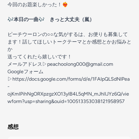
今回のお題楽しかった！❤️‍🔥
🎶本日の一曲🎶 きっと大丈夫（嵐）
ピーチウーロンの○○な気がするは、お便りも募集して
ます！話してほしいトークテーマとか感想とかお悩みと
か
送ってくれたら嬉しいです！
メールアドレス▷⁠⁠⁠⁠⁠⁠⁠⁠⁠⁠
⁠⁠⁠⁠peachoolong000@gmail.com ⁠⁠⁠⁠⁠⁠⁠⁠⁠⁠⁠⁠⁠⁠
Googleフォーム
▷
https://docs.google.com/forms/d/e/1FAIpQLSdNIPea
-
ojKmIPihNgORXpzgzXO13yIB4L5qMN_mJhlIJYz6Q/vie
wform?usp=sharing&ouid=100513353038121958957
感想