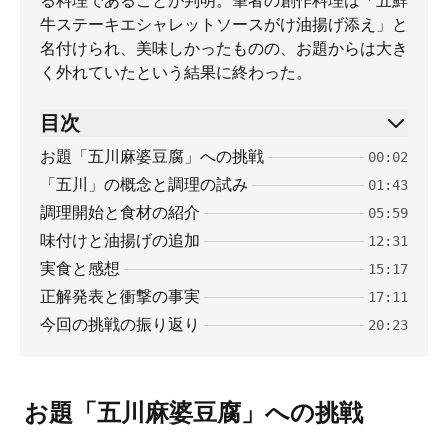
る料理であることが判明。筆者の創作料理は「五鮮
牛ステーキエシャレットソースがけ油揚げ添え」と
名付けられ、美味しかったものの、お題からは大き
く外れていたという結果に終わった。
目次
お題「五川麻婆豆腐」への挑戦
00:02
「五川」の概念と調理の試み
01:43
調理開始と食材の紹介
05:59
味付けと油揚げの追加
12:31
実食と感想
15:17
正解発表と衝撃の事実
17:11
今回の挑戦の振り返り
20:23
お題「五川麻婆豆腐」への挑戦