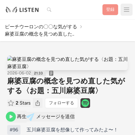
検索
登録
ピーチウーロンの〇〇な気がする
麻婆豆腐の概念を見つめ直した..
2026-06-02
21:33
麻婆豆腐の概念を見つめ直した気が
する〈お題：五川麻婆豆腐〉
2
Stars
フォローする
再生
メッセージを送信
#96
五川麻婆豆腐を想像して作ってみたよ〜！