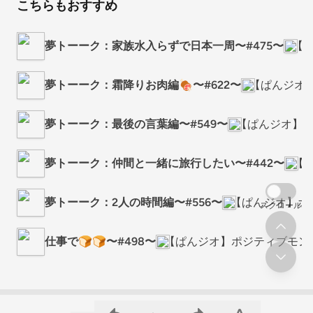
こちらもおすすめ
夢トーーク：家族水入らずで日本一周〜#475〜
【
夢トーーク：霜降りお肉編🍖〜#622〜
【ぱんジオ
夢トーーク：最後の言葉編〜#549〜
【ぱんジオ】ポ
夢トーーク：仲間と一緒に旅行したい〜#442〜
【
夢トーーク：2人の時間編〜#556〜
【ぱんジオ】ポ
スクロール
仕事で🍞🍞〜#498〜
【ぱんジオ】ポジティブモン