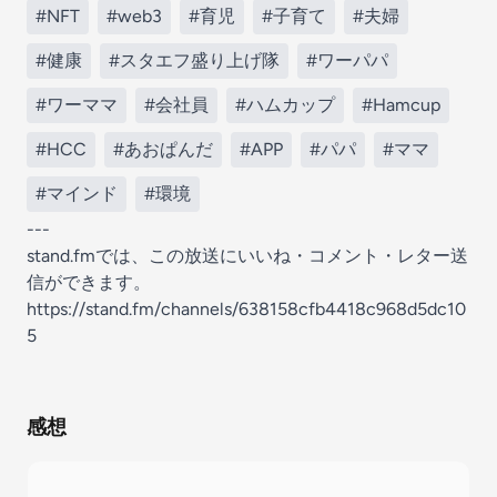
#NFT
#web3
#育児
#子育て
#夫婦
#健康
#スタエフ盛り上げ隊
#ワーパパ
#ワーママ
#会社員
#ハムカップ
#Hamcup
#HCC
#あおぱんだ
#APP
#パパ
#ママ
#マインド
#環境
---
stand.fmでは、この放送にいいね・コメント・レター送
信ができます。
https://stand.fm/channels/638158cfb4418c968d5dc10
5
感想