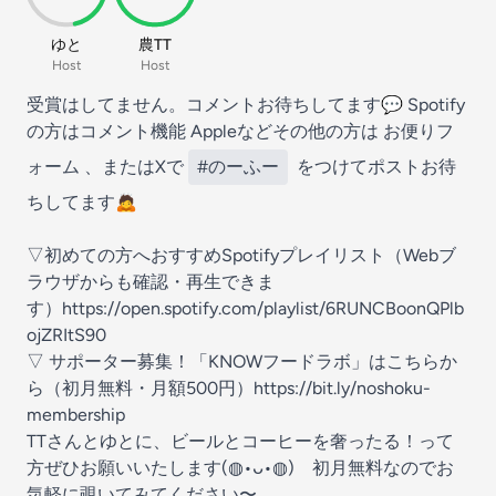
ゆと
農TT
Host
Host
受賞はしてません。コメントお待ちしてます💬 Spotify
の方はコメント機能 Appleなどその他の方は ⁠
⁠⁠⁠お便りフ
ォーム⁠⁠
、またはXで
#のーふー
をつけてポストお待
ちしてます🙇
▽初めての方へおすすめSpotifyプレイリスト（Webブ
ラウザからも確認・再生できま
す）
⁠⁠https://open.spotify.com/playlist/6RUNCBoonQPlb
ojZRItS90⁠⁠
▽ サポーター募集！「KNOWフードラボ」はこちらか
ら（初月無料・月額500円）
⁠⁠https://bit.ly/noshoku-
membership⁠⁠
TTさんとゆとに、ビールとコーヒーを奢ったる！って
方ぜひお願いいたします(◍•ᴗ•◍) 初月無料なのでお
気軽に覗いてみてください〜