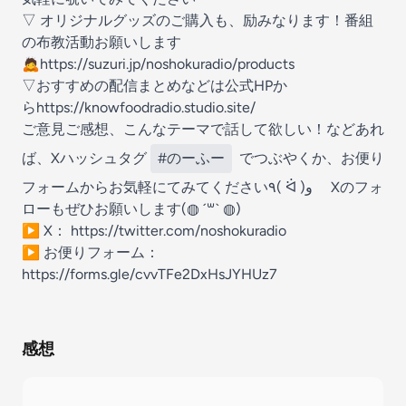
▽ オリジナルグッズのご購入も、励みなります！番組
の布教活動お願いします
🙇
⁠⁠https://suzuri.jp/noshokuradio/products⁠⁠
▽おすすめの配信まとめなどは公式HPか
ら
⁠⁠https://knowfoodradio.studio.site/⁠⁠
ご意見ご感想、こんなテーマで話して欲しい！などあれ
ば、Xハッシュタグ
#のーふー
でつぶやくか、お便り
フォームからお気軽にてみてください٩( ᐛ )و Xのフォ
ローもぜひお願いします(◍ ´꒳` ◍)
▶︎ X：
⁠⁠https://twitter.com/noshokuradio⁠⁠
▶︎ お便りフォーム：
⁠⁠https://forms.gle/cvvTFe2DxHsJYHUz7
感想