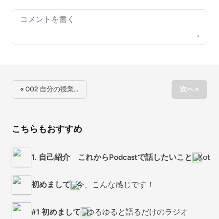
Your comment
« 002 自分の授業…
次へ »
こちらもおすすめ
1. 自己紹介 これからPodcastで話したいこと
Kotsu
初めまして
今、こんな感じです！
#1 初めまして
ゆるゆると語るだけのラジオ