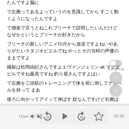
たんですよ脳に
で左腕ってあるよっていうのを意識してから すごく動
くようになったんですよ
で感覚で言うとねこれブリーチで説明したいんだけど
なぜかというとブリーチが好きだから
ブリーチの新しいアニメ10月から放送ですよねいやあ
りがたいスタジオピエルでね やっとその当時の声優の
ままですよ
織姫は松岡由紀さんですよエヴァンジェリン ak マクダ
スクロール
ビルですね最高ですね 釣り屋さんですよはい
で左腕を三頭筋のトレーニングで体を前に倒してナンベ
ルを持って まあ
後ろに向かってグイッて伸ばす 奴なんですけど右腕は
肘の場伸びるんですよ
だけど左腕肘伸びねーなと あのもちろん視界から外れ
33:30
てるのでもうかなり後ろの方でやってるから