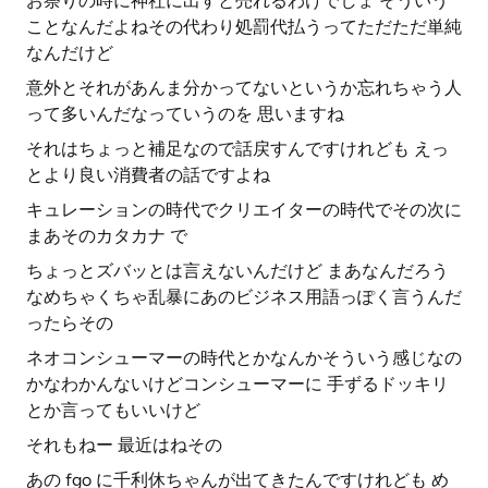
お祭りの時に神社に出すと売れるわけでしょ そういう
ことなんだよねその代わり処罰代払うってただただ単純
なんだけど
意外とそれがあんま分かってないというか忘れちゃう人
って多いんだなっていうのを 思いますね
それはちょっと補足なので話戻すんですけれども えっ
とより良い消費者の話ですよね
キュレーションの時代でクリエイターの時代でその次に
まあそのカタカナ で
ちょっとズバッとは言えないんだけど まあなんだろう
なめちゃくちゃ乱暴にあのビジネス用語っぽく言うんだ
ったらその
ネオコンシューマーの時代とかなんかそういう感じなの
かなわかんないけどコンシューマーに 手ずるドッキリ
とか言ってもいいけど
それもねー 最近はねその
あの fgo に千利休ちゃんが出てきたんですけれども め