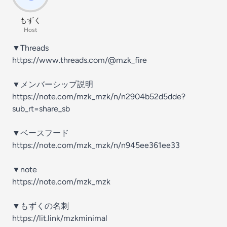
もずく
Host
▼Threads
https://www.threads.com/@mzk_fire
▼メンバーシップ説明
https://note.com/mzk_mzk/n/n2904b52d5dde?
sub_rt=share_sb
▼ベースフード
https://note.com/mzk_mzk/n/n945ee361ee33
▼note
https://note.com/mzk_mzk
▼もずくの名刺
https://lit.link/mzkminimal