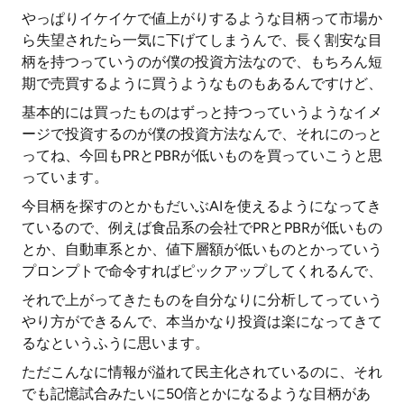
やっぱりイケイケで値上がりするような目柄って市場か
ら失望されたら一気に下げてしまうんで、長く割安な目
柄を持つっていうのが僕の投資方法なので、もちろん短
期で売買するように買うようなものもあるんですけど、
基本的には買ったものはずっと持つっていうようなイメ
ージで投資するのが僕の投資方法なんで、それにのっと
ってね、今回もPRとPBRが低いものを買っていこうと思
っています。
今目柄を探すのとかもだいぶAIを使えるようになってき
ているので、例えば食品系の会社でPRとPBRが低いもの
とか、自動車系とか、値下層額が低いものとかっていう
プロンプトで命令すればピックアップしてくれるんで、
それで上がってきたものを自分なりに分析してっていう
やり方ができるんで、本当かなり投資は楽になってきて
るなというふうに思います。
ただこんなに情報が溢れて民主化されているのに、それ
でも記憶試合みたいに50倍とかになるような目柄があ