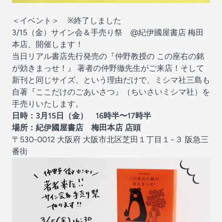
＜イベント＞ ※終了しました
3/15（金）サイン会＆手売り祭 @紀伊國屋書店 梅田
本店、開催します！
当日リアル書店先行発売の
『仲野教授の この座右の銘
が効きまっせ！』
著者の仲野徹先生がご来店！そして
新刊と同じサイズ、という理由だけで、ミシマ社三島も
自著
『ここだけのごあいさつ』
（ちいさいミシマ社）を
手売りいたします。
日時：3月15日（金） 16時半〜17時半
場所：紀伊國屋書店 梅田本店 店頭
〒530-0012 大阪府 大阪市北区芝田１丁目１−３ 阪急三
番街