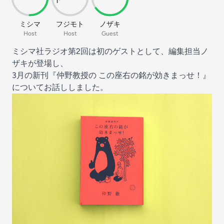
ミシマ
フジモト
ノザキ
Host
Host
Guest
ミシマ社
ラジオ第2回は初のゲストとして、編集担当ノ
ザキが登場し、
3月の新刊
『仲野教授の この座右の銘が効きまっせ！』
についてお話ししました。