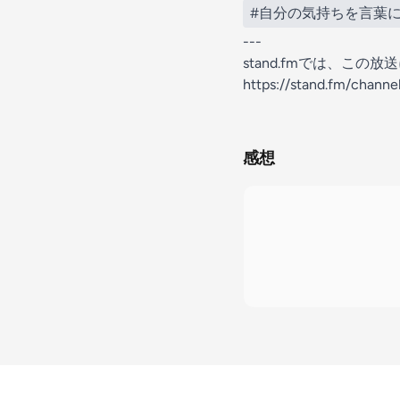
#自分の気持ちを言葉
---
stand.fmでは、こ
https://stand.fm/chann
感想