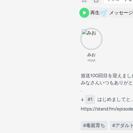
再生
メッセージ
みお
Host
放送100回目を迎えまし
みなさんいつもありがとう
.
↓
#1
はじめましてと
https://stand.fm/epis
#毒親育ち
#アダル