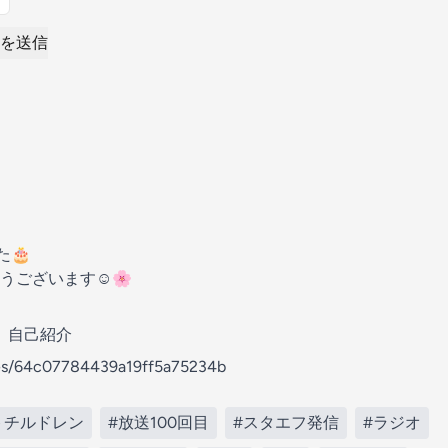
を送信
た🎂
ございます☺️🌸
、自己紹介
odes/64c07784439a19ff5a75234b
トチルドレン
#放送100回目
#スタエフ発信
#ラジオ